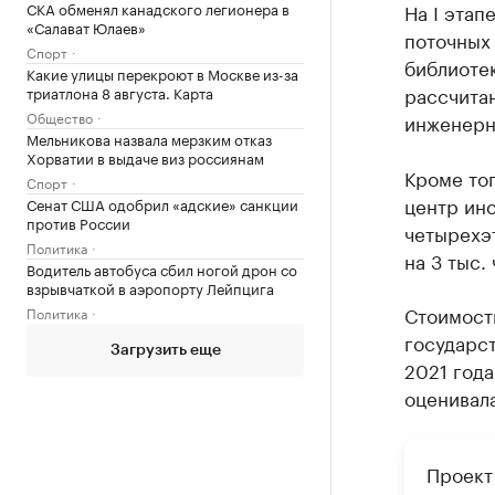
СКА обменял канадского легионера в
На I этап
«Салават Юлаев»
поточных
Спорт
библиотек
Какие улицы перекроют в Москве из-за
рассчитан
триатлона 8 августа. Карта
Общество
инженерн
Мельникова назвала мерзким отказ
Хорватии в выдаче виз россиянам
Кроме тог
Спорт
центр инс
Сенат США одобрил «адские» санкции
против России
четырехэ
Политика
на 3 тыс.
Водитель автобуса сбил ногой дрон со
взрывчаткой в аэропорту Лейпцига
Стоимость
Политика
государст
Загрузить еще
2021 года
оценивала
Проект