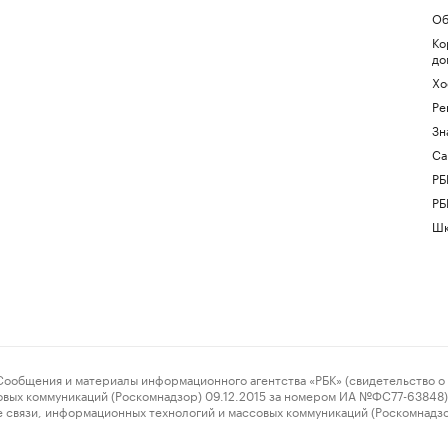
Об
Ко
до
Хо
Ре
Зн
Са
РБ
РБ
Шк
ения и материалы информационного агентства «РБК» (свидетельство о 
овых коммуникаций (Роскомнадзор) 09.12.2015 за номером ИА №ФС77-63848) 
 связи, информационных технологий и массовых коммуникаций (Роскомнадз