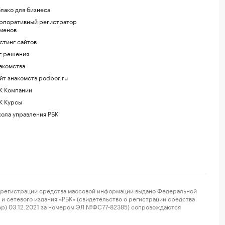
лако для бизнеса
рпоративный регистратор
менов
стинг сайтов
г.решения
акомства
йт знакомств podbor.ru
К Компании
К Курсы
ола управления РБК
регистрации средства массовой информации выдано Федеральной
и сетевого издания «РБК» (свидетельство о регистрации средства
ор) 03.12.2021 за номером ЭЛ №ФС77-82385) сопровождаются