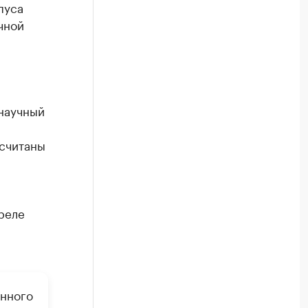
пуса
чной
-научный
ссчитаны
реле
енного