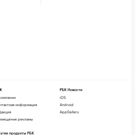
К
РБК Новости
компании
iOS
нтактная информация
Android
дакция
AppGallery
змещение рекламы
угие продукты РБК