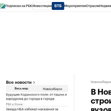
Подписка на РБК
Инвестиции
Мероприятия
Отрасли
Недви
РБК Курсы
РБК Life
Тренды
Визионеры
Национальные проекты
Горо
Спецпроекты СПб
Конференции СПб
Спецпроекты
Проверка конт
Новосибирс
Все новости
Новосибирск
Весь мир
В Но
Будущее Ходынского поля: от пашни и
аэродрома до города в городе
стро
РБК и Stone
Звезда НБА избежал наказания за
вузо