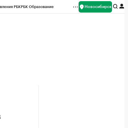
Новосибирск
вления РБК
РБК Образование
редитные рейтинги
Франшизы
Газета
ок наличной валюты
з