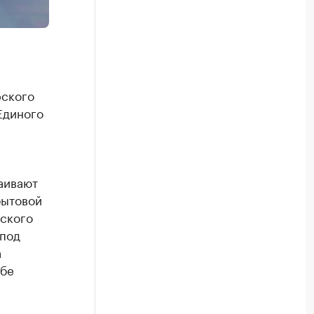
рского
Единого
аивают
бытовой
ского
 под
а
жбе