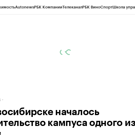
жимость
Autonews
РБК Компании
Телеканал
РБК Вино
Спорт
Школа упра
д
Стиль
Крипто
РБК Бизнес-среда
Дискуссионный клуб
Исследования
К
рагентов
Политика
Экономика
Бизнес
Технологии и медиа
Финансы
Рын
к
восибирске началось
ительство кампуса одного и
в