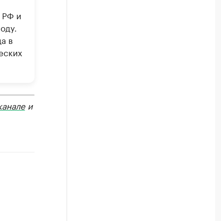
 РФ и
оду.
а в
еских
канале
и