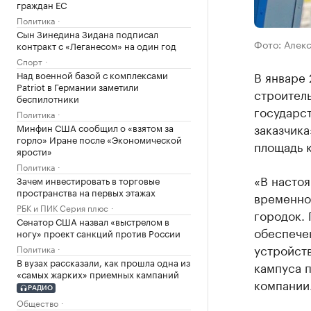
граждан ЕС
Политика
Сын Зинедина Зидана подписал
Фото: Алек
контракт с «Леганесом» на один год
Спорт
Над военной базой с комплексами
В январе 
Patriot в Германии заметили
строитель
беспилотники
государст
Политика
заказчика
Минфин США сообщил о «взятом за
горло» Иране после «Экономической
площадь к
ярости»
Политика
«В насто
Зачем инвестировать в торговые
пространства на первых этажах
временно
РБК и ПИК Серия плюс
городок.
Сенатор США назвал «выстрелом в
обеспече
ногу» проект санкций против России
устройств
Политика
В вузах рассказали, как прошла одна из
кампуса п
«самых жарких» приемных кампаний
компании
РАДИО
Общество