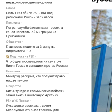
незаконное ношение оружия
Спорт
Силы ПВО сбили 75 БПЛА над
регионами России за 12 часов
Политика
Погранслужба Финляндии пресекла
канал нелегальной миграции из
Прибалтики
Общество
Главное за неделю за 3 минуты.
Видеоитоги РБК
Подписка на РБК
Что будет после принятия сенатом
билля Грэма о санкциях против России
Политика
Минтруд раскрыл, кто получит право
на две пенсии
Общество
Киты, тундра и космические пейзажи:
зачем ехать в восточную Арктику
РБК и УК Первая
Лукашенко рассказал, зачем
Белоруссия открыла границы для