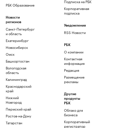
Подписка на РБК
РБК Образование
Корпоративная
подписка
Новости
регионов
Уведомления
Санкт-Петербург
RSS Новости
и область
Екатеринбург
РБК
Новосибирск
О компании
Омск
Контактная
Башкортостан
информация
Вологодская
Редакция
область
Размещение
Калининград
рекламы
Краснодарский
край
Другие
Нижний
продукты
Новгород
РБК
Пермский край
Облако для
бизнеса
Ростов-на-Дону
Корпоративный
Татарстан
регистратор