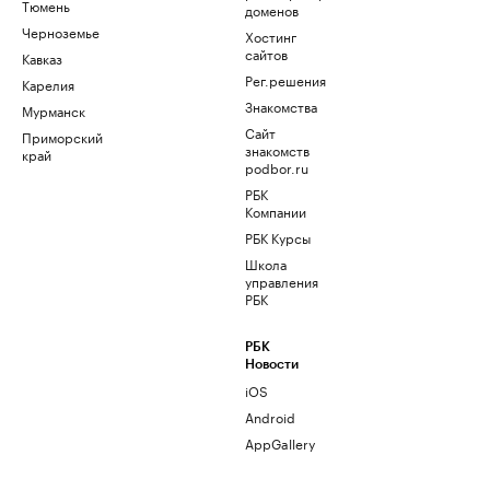
Тюмень
доменов
Черноземье
Хостинг
сайтов
Кавказ
Рег.решения
Карелия
Знакомства
Мурманск
Сайт
Приморский
знакомств
край
podbor.ru
РБК
Компании
РБК Курсы
Школа
управления
РБК
РБК
Новости
iOS
Android
AppGallery