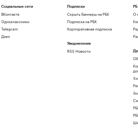
Социальные сети
Подписки
РБ
ВКонтакте
Скрыть баннеры на РБК
О 
Одноклассники
Подписка на РБК
Ко
Telegram
Корпоративная подписка
Ре
Дзен
Ра
Уведомления
RSS Новости
Др
Об
Ко
до
Хо
Ре
Зн
Са
РБ
РБ
Шк