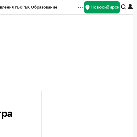
Новосибирск
вления РБК
РБК Образование
редитные рейтинги
Франшизы
Газета
ок наличной валюты
тра