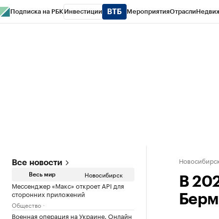
Подписка на РБК
Инвестиции
Мероприятия
Отрасли
Недви
РБК Курсы
РБК Life
Тренды
Визионеры
Национальные проекты
Горо
Спецпроекты СПб
Конференции СПб
Спецпроекты
Проверка конт
Новосибирс
Все новости
Новосибирск
Весь мир
В 202
Мессенджер «Макс» откроет API для
сторонних приложений
Берм
Общество
Военная операция на Украине. Онлайн