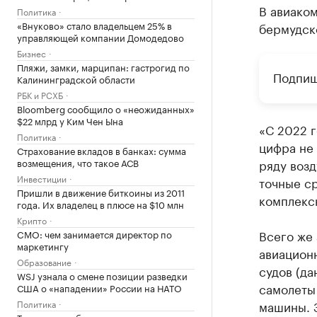
В авиаком
Политика
«Внуково» стало владельцем 25% в
бермудск
управляющей компании Домодедово
Бизнес
Пляжи, замки, марципан: гастрогид по
Подпиш
Калининградской области
РБК и РСХБ
Bloomberg сообщило о «неожиданных»
$22 млрд у Ким Чен Ына
«С 2022 г
Политика
цифра не
Страхование вкладов в банках: сумма
возмещения, что такое АСВ
ряду возд
Инвестиции
точные ср
Пришли в движение биткоины из 2011
комплексн
года. Их владелец в плюсе на $10 млн
Крипто
Всего же 
CMO: чем занимается директор по
маркетингу
авиацион
Образование
судов (да
WSJ узнала о смене позиции разведки
самолеты
США о «нападении» России на НАТО
Политика
машины. 