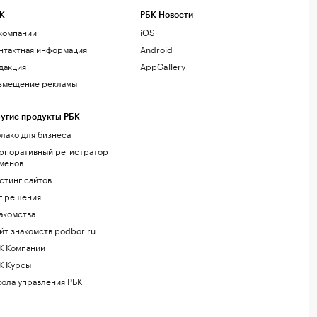
К
РБК Новости
компании
iOS
нтактная информация
Android
дакция
AppGallery
змещение рекламы
угие продукты РБК
лако для бизнеса
рпоративный регистратор
менов
стинг сайтов
г.решения
акомства
йт знакомств podbor.ru
К Компании
К Курсы
ола управления РБК