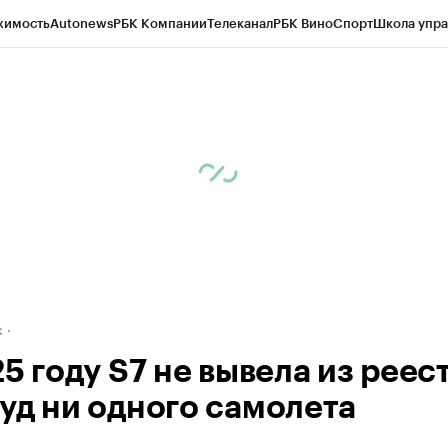
жимость
Autonews
РБК Компании
Телеканал
РБК Вино
Спорт
Школа упра
д
Стиль
Крипто
РБК Бизнес-среда
Дискуссионный клуб
Исследования
К
рагентов
Политика
Экономика
Бизнес
Технологии и медиа
Финансы
Рын
к
5 году S7 не вывела из реес
уд ни одного самолета