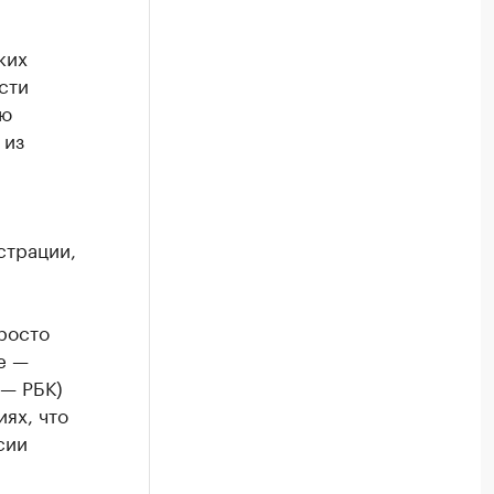
ких
сти
ую
 из
страции,
росто
е —
 — РБК)
ях, что
сии