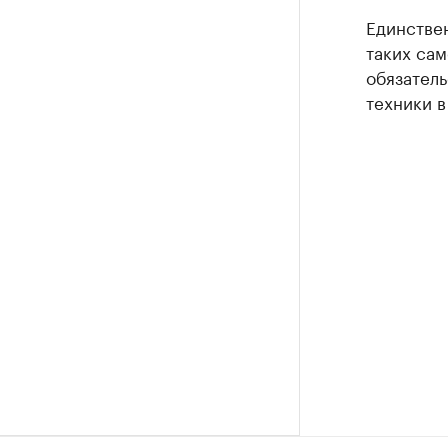
Единстве
таких са
обязател
техники в