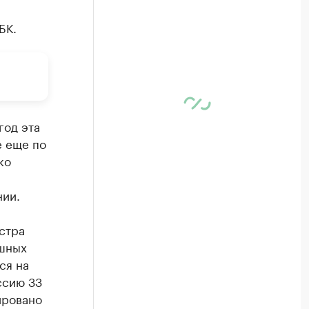
БК.
год эта
е еще по
ко
нии.
стра
ушных
ся на
ссию 33
ировано