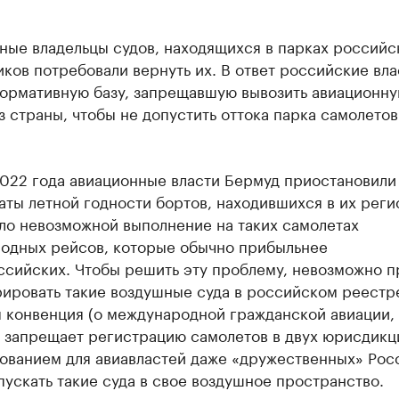
ные владельцы судов, находящихся в парках российс
ков потребовали вернуть их. В ответ российские вла
нормативную базу, запрещавшую вывозить авиационн
з страны, чтобы не допустить оттока парка самолетов
2022 года авиационные власти Бермуд приостановили
ты летной годности бортов, находившихся в их реги
ло невозможной выполнение на таких самолетах
одных рейсов, которые обычно прибыльнее
ссийских. Чтобы решить эту проблему, невозможно п
рировать такие воздушные суда в российском реестр
я конвенция (о международной гражданской авиации,
 запрещает регистрацию самолетов в двух юрисдикци
нованием для авиавластей даже «дружественных» Рос
пускать такие суда в свое воздушное пространство.