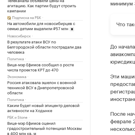
Телеканалы объявили цены на
минимум 3
агитацию. Как партии будут строить
кампании
Подписка на РБК
Что та
На автомобили для новосибирцев с
семью детьми выделили ₽57 млн
Новосибирск
В результате атаки ВСУ по
До начал
Белгородской области пострадали два
человека
авиакомп
Политика
юрисдикц
Вице-мэр Ефимов сообщил о росте
числа проектов КРТ до 470
Эти маши
Экономика
Россия атаковала эшелон с военной
предостав
техникой ВСУ в Днепропетровской
регистра
области
иностран
Политика
Каким будет новый эпицентр деловой
активности на Ходынке
После нач
РБК и Stone
феврале 
Вице-мэр Ефимов оценил
нескольк
градостроительный потенциал Москвы
в 400 млн кв. м