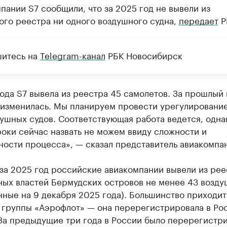
пании S7 сообщили, что за 2025 год не вывели из
ого реестра ни одного воздушного судна,
передает
Р
итесь на
Telegram-канал
РБК Новосибирск
ода S7 вывела из реестра 45 самолетов. За прошлый 
 изменилась. Мы планируем провести урегулировани
ушных судов. Соответствующая работа ведется, одна
оки сейчас назвать не можем ввиду сложности и
ости процесса», — сказал представитель авиакомпа
за 2025 год российские авиакомпании вывели из рее
ных властей Бермудских островов не менее 43 возд
нные на 9 декабря 2025 года). Большинство приходит
 группы «Аэрофлот» — она перерегистрировала в Ро
За предыдущие три года в России было перерегистр