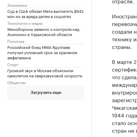
отрасли.
Экономика
Суд в США обязал Meta выплатить $942
Иностран
млн из-за вреда детям в соцсетях
перевозчи
Технологии и медиа
Минобороны заявило о контроле над
создали 
Анискино в Харьковской области
технику и
Политика
страны.
Российский боец ММА Ядуллаев
получил условный срок за хранение
амфетамина
В марте 
Спорт
сертифика
Громкий звук в Москве объяснили
самолетом на сверхзвуковой скорости
что сдела
Общество
междунар
внутриро
Загрузить еще
зарегист
Чикагска
1944 года
стало ос
стран не 