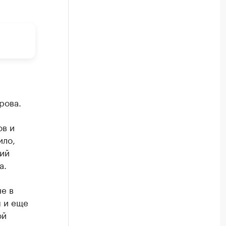
рова.
ов и
ило,
ий
а.
е в
 и еще
ой