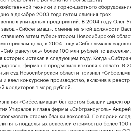
озяйственной техники и горно-шахтного оборудовани
ано в декабре 2003 года путем слияния трех
твенных унитарных предприятий. В 2004 году Олег У
 завод «Сибсельмаш», сменив на этой должности Вас
 ставшего затем губернатором Новосибирской облас
 материалам дела, в 2004 году «Сибсельмаш» задолж
«Сибтрансуголь» более 100 млн рублей по векселям,
 которых истекал в следующем году. Когда «Сибтран
дирован, фирма не предъявила векселя к оплате. В 2
ный суд Новосибирской области признал «Сибсельм
 и ввел конкурсное производство, включив в реестр
й кредиторов 1 млрд рублей.
изнания «Сибсельмаша» банкротом бывший директор
тия Утиралов и глава фирмы «Сибтрансуголь» Андре
пользовать старые бланки векселей. По версии след
ли пять поддельных векселей стоимостью более 100 
указав необходимость оплаты подконтрольному им О