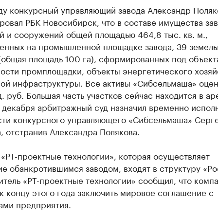
оду конкурсный управляющий завода Александр Поляк
ровал РБК Новосибирск, что в составе имущества за
й и сооружений общей площадью 464,8 тыс. кв. м.,
енных на промышленной площадке завода, 39 земел
(общая площадь 100 га), сформированных под объек
ости промплощадки, объекты энергетического хозяй
ой инфраструктуры. Все активы «Сибсельмаша» оцен
д. руб. Большая часть участков сейчас находится в ар
 декабря арбитражный суд назначил временно испо
сти конкурсного управляющего «Сибсельмаша» Серг
, отстранив Александра Полякова.
«РТ-проектные технологии», которая осуществляет
е обанкротившимся заводом, входят в структуру «Ро
итель «РТ-проектные технологии» сообщил, что комп
к концу этого года заключить мировое соглашение с
ами предприятия.