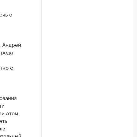
ечь о
и Андрей
преда
тно с
бования
ти
ри этом
еть
ли
ительный