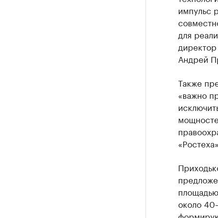
импульс 
совместн
для реал
директор
Андрей П
Также пре
«важно п
исключит
мощностей
правоохр
«Ростеха»
Приходьк
предложе
площадью 
около 40
формирую