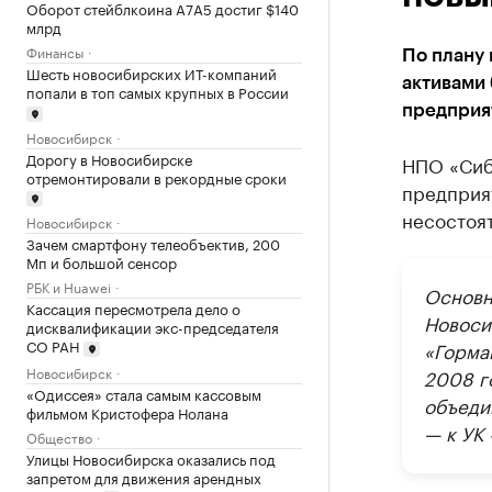
Оборот стейблкоина А7А5 достиг $140
млрд
Финансы
По плану 
Шесть новосибирских ИТ-компаний
активами 
попали в топ самых крупных в России
предприя
Новосибирск
Дорогу в Новосибирске
НПО «Сиб
отремонтировали в рекордные сроки
предприя
несостоят
Новосибирск
Зачем смартфону телеобъектив, 200
Мп и большой сенсор
РБК и Huawei
Основн
Кассация пересмотрела дело о
Новоси
дисквалификации экс-председателя
СО РАН
«Горма
Новосибирск
2008 г
«Одиссея» стала самым кассовым
объеди
фильмом Кристофера Нолана
— к УК
Общество
Улицы Новосибирска оказались под
запретом для движения арендных