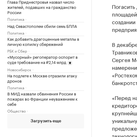
Глава Приднестровья назвал число
Погасить 
жителей, подавших на гражданство
России
площадей,
Политика
создании
Над Севастополем сбили семь БПЛА
предприя
Политика
Как добавить драгоценные металлы в
В декабр
личную копилку сбережений
РБК и Сбер
Травников
«Мусорный» регоператор оспорит в
Сергея М
суде требование на ₽2,14 млрд
намерение
Новосибирск
«Ростехо
На подлете к Москве отразили атаку
дронов
банкротст
Политика
В МИД назвали обвинения России в
«Перед на
пожарах во Франции неуважением к
себе
кредитор
Общество
крупнейш
уникальн
Загрузить еще
предложе
технологи