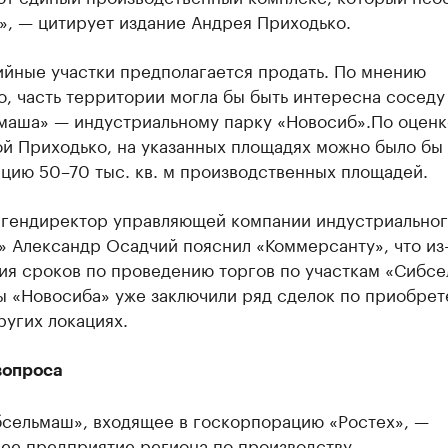
», — цитирует издание Андрея Приходько.
йные участки предполагается продать. По мнению
, часть территории могла бы быть интересна соседу
маша» — индустриальному парку «Новосиб».По оценк
й Приходько, на указанных площадях можно было бы 
цию 50–70 тыс. кв. м производственных площадей.
 гендиректор управляющей компании индустриальног
 Александр Осадчий пояснил «Коммерсанту», что из
ния сроков по проведению торгов по участкам «Сибс
ы «Новосиба» уже заключили ряд сделок по приобре
ругих локациях.
вопроса
сельмаш», входящее в госкорпорацию «Ростех», —
ее предприятие региона по производству