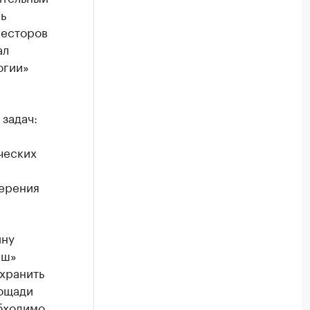
ь
весторов
ал
огии»
задач:
ческих
ерения
ину
аш»
охранить
лощади
бходимо