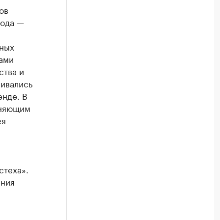
ов
вода —
ьных
тами
ства и
ивались
енде. В
лняющим
ея
стеха».
ания