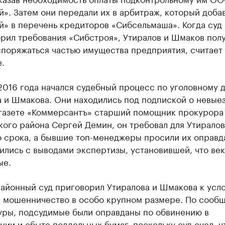
». Затем они передали их в арбитраж, который доба
й» в перечень кредиторов «Сибсельмаша». Когда суд
орил требования «Сибстроя», Утиралов и Шмаков пол
споряжаться частью имущества предприятия, считает
.
2016 года начался судебный процесс по уголовному д
 и Шмакова. Они находились под подпиской о невыез
газете «Коммерсантъ» старший помощник прокурора
ого района Сергей Демин, он требовал для Утиралов
 срока, а бывшие топ-менеджеры просили их оправда
ились с выводами экспертизы, установившей, что ве
ые.
районный суд приговорил Утиралова и Шмакова к усл
а мошенничество в особо крупном размере. По сооб
уры, подсудимые были оправданы по обвинению в
нии и сбыте поддельных бумаг, поскольку суд счел, ч