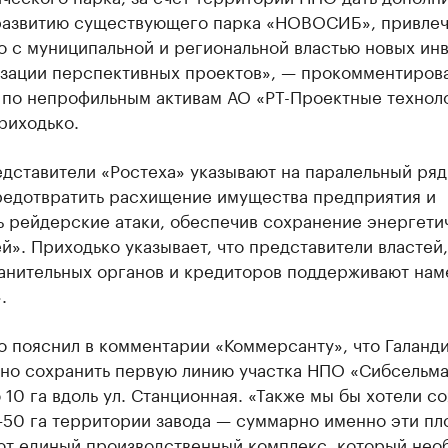
развитию существующего парка «НОВОСИБ», привлеч
о с муниципальной и региональной властью новых ин
изации перспективных проектов», — прокомментиров
 по непрофильным активам АО «РТ-Проектные технол
риходько.
дставители «Ростеха» указывают на паралельный ряд 
редотвратить расхищение имущества предприятия и
ь рейдерские атаки, обеспечив сохранение энергети
». Приходько указывает, что представители властей,
анительных органов и кредиторов поддерживают нам
.
о пояснил в комментарии «Коммерсанту», что Галанд
но сохранить первую линию участка НПО «Сибсельм
10 га вдоль ул. Станционная. «Также мы бы хотели с
–50 га территории завода — суммарно именно эти п
т единый производственный комплекс, который нео