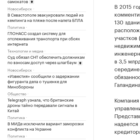
самокатов
В 2015 г
Новосибирск
комменти
В Севастополе эвакуировали людей из
кемпинга на пляже после налета БПЛА
130 здани
Политика
располож
ГЛОНАСС создал систему для
участков 
отслеживания транспорта при сбоях
интернета
недвижим
Технологии и медиа
инженерн
Суд обязал СНТ обеспечить должникам
в 3,5 млр
по взносам доступ через шлагбаум
середине
Новосибирск
обязанно
«Известия» сообщили о задержании
фигуранта дела о тушенке для
Галандина
Минобороны
Общество
Компания 
Telegraph узнала, что британские
дроны тайно передавали сигналы в
управлени
Китай
Представ
Политика
надеется 
В МИДе исключили вариант заморозки
конфликта на Украине
кредитор
Политика