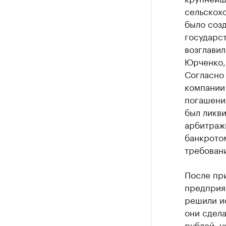
сельскох
было созд
государс
возглавил
Юрченко,
Согласно
компании 
погашения
был ликви
арбитраж
банкротом
требовани
После пр
предприя
решили ис
они сдела
рублей, 