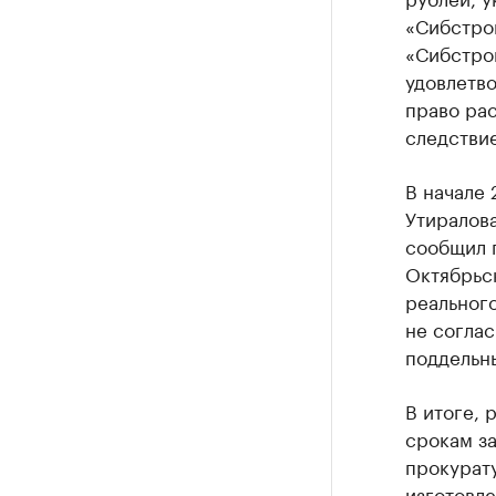
«Сибстрой
«Сибстро
удовлетв
право ра
следствие
В начале 
Утиралова
сообщил 
Октябрьск
реального
не соглас
поддельн
В итоге, 
срокам з
прокурат
изготовле