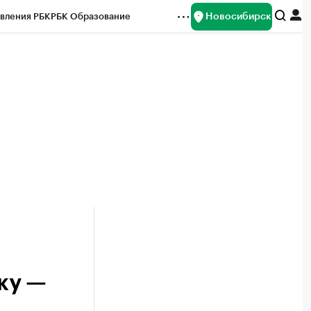
Новосибирск
вления РБК
РБК Образование
редитные рейтинги
Франшизы
Газета
ок наличной валюты
ку —