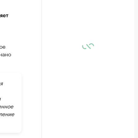
яет
ое
нано
я
я
енное
ление