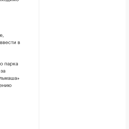
е,
ввести в
о парка
-за
ельмаша»
тению