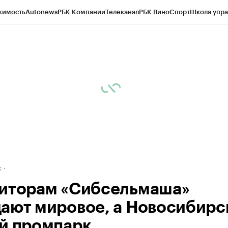
жимость
Autonews
РБК Компании
Телеканал
РБК Вино
Спорт
Школа упра
д
Стиль
Крипто
РБК Бизнес-среда
Дискуссионный клуб
Исследования
К
рагентов
Политика
Экономика
Бизнес
Технологии и медиа
Финансы
Рын
к
иторам «Сибсельмаша»
ают мировое, а Новосибирс
й промпарк