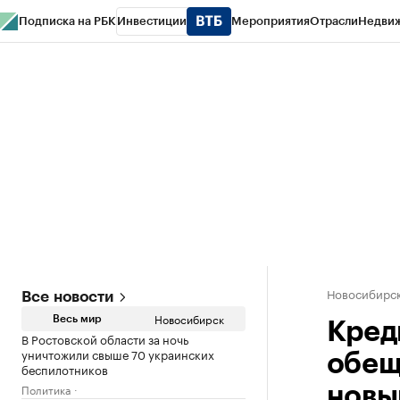
Подписка на РБК
Инвестиции
Мероприятия
Отрасли
Недви
РБК Курсы
РБК Life
Тренды
Визионеры
Национальные проекты
Горо
Спецпроекты СПб
Конференции СПб
Спецпроекты
Проверка конт
Новосибирс
Все новости
Новосибирск
Весь мир
Кред
В Ростовской области за ночь
уничтожили свыше 70 украинских
обещ
беспилотников
Политика
новы