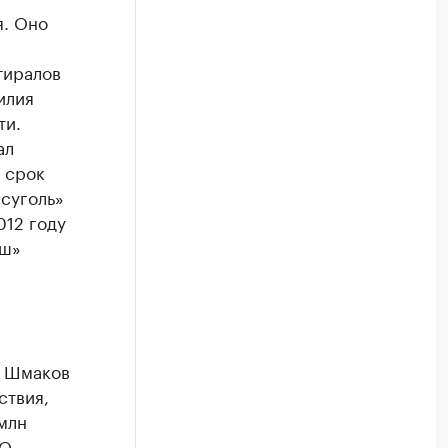
я. Оно
тиралов
илия
ти.
ал
 срок
суголь»
012 году
аш»
й Шмаков
ствия,
млн
ОО