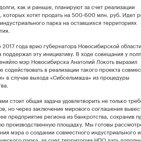
долги, как и раньше, планируют за счет реализации
 которых хотят продать на 500-600 млн. руб. Идет р
 индустриального парка на оставшихся территориях
тия.
е 2017 года врио губернатора Новосибирской област
 поддержал эту инициативу. В ходе совещания у пол
еняйло мэр Новосибирска Анатолий Локоть выразил
 содействовать в реализации такого проекта совмес
м» в случае выхода «Сибсельмаша» из процедуры
ва.
ми стоит общая задача удовлетворить не только тре
ов, но через заключение мирового соглашения вывес
ее предприятие региона из банкротства, сохранив п
ую производственную площадку. Мы готовы рассмотр
ния мэра о создании совместного индустриального и
ческого парка, за счет территории НПО дать дополн