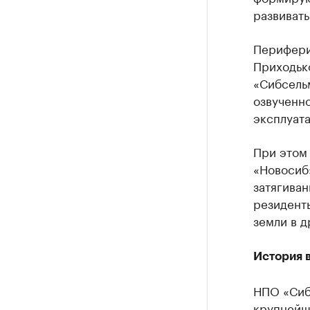
развивать
Перифери
Приходько
«Сибсель
озвученно
эксплуата
При этом
«Новосиб»
затягива
резидент
земли в д
История 
НПО «Сиб
крупнейш