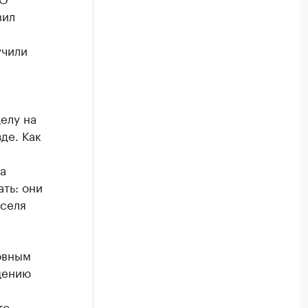
вил
учили
елу на
де. Как
а
ть: они
кселя
овным
щению
то