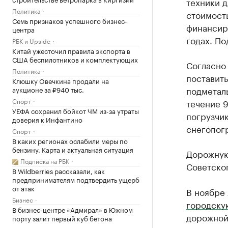
техники д
Политика
стоимость
Семь признаков успешного бизнес-
финансир
центра
годах. По
РБК и Upside
Китай ужесточил правила экспорта в
США беспилотников и комплектующих
Согласно 
Политика
поставить
Клюшку Овечкина продали на
подметаль
аукционе за ₽940 тыс.
Спорт
течение 
УЕФА сохранил бойкот ЧМ из-за утраты
погрузчик
доверия к Инфантино
снегопогр
Спорт
В каких регионах ослабили меры по
бензину. Карта и актуальная ситуация
Дорожную 
Подписка на РБК
Советског
В Wildberries рассказали, как
предпринимателям подтвердить ущерб
от атак
В ноябре
Бизнес
городску
В бизнес-центре «Адмирал» в Южном
дорожной
порту залит первый куб бетона