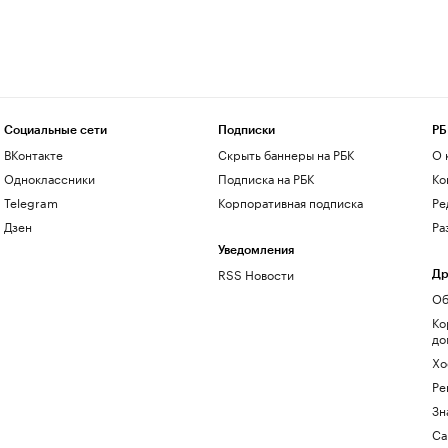
Социальные сети
Подписки
РБ
ВКонтакте
Скрыть баннеры на РБК
О 
Одноклассники
Подписка на РБК
Ко
Telegram
Корпоративная подписка
Ре
Дзен
Ра
Уведомления
RSS Новости
Др
Об
Ко
до
Хо
Ре
Зн
Са