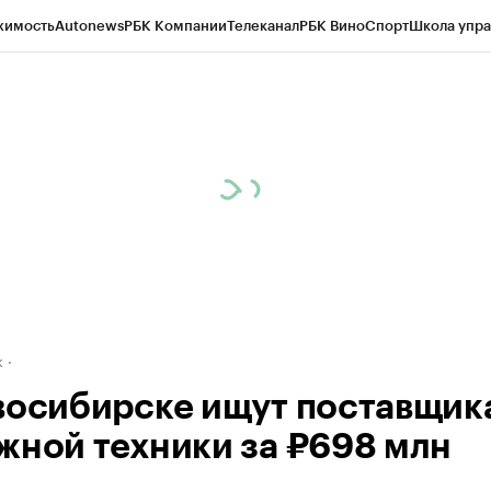
жимость
Autonews
РБК Компании
Телеканал
РБК Вино
Спорт
Школа упра
д
Стиль
Крипто
РБК Бизнес-среда
Дискуссионный клуб
Исследования
К
рагентов
Политика
Экономика
Бизнес
Технологии и медиа
Финансы
Рын
к
восибирске ищут поставщик
жной техники за ₽698 млн