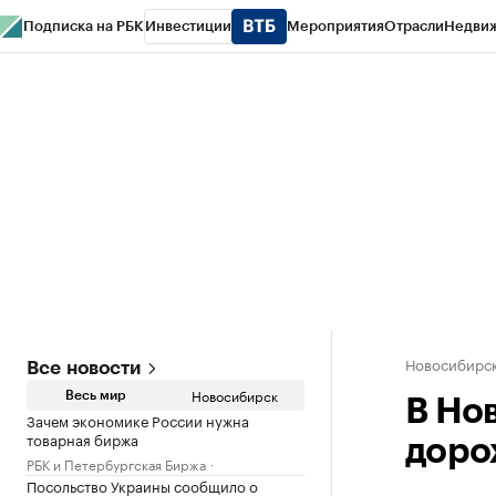
Подписка на РБК
Инвестиции
Мероприятия
Отрасли
Недви
РБК Курсы
РБК Life
Тренды
Визионеры
Национальные проекты
Горо
Спецпроекты СПб
Конференции СПб
Спецпроекты
Проверка конт
Новосибирс
Все новости
Новосибирск
Весь мир
В Но
Зачем экономике России нужна
товарная биржа
доро
РБК и Петербургская Биржа
Посольство Украины сообщило о