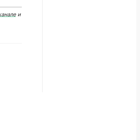
канале
и