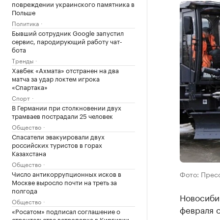
повреждении украинского памятника в
Польше
Политика
Бывший сотрудник Google запустил
сервис, пародирующий работу чат-
бота
Тренды
Хавбек «Ахмата» отстранен на два
матча за удар локтем игрока
«Спартака»
Спорт
В Германии при столкновении двух
трамваев пострадали 25 человек
Общество
Спасатели эвакуировали двух
российских туристов в горах
Казахстана
Общество
Число антикоррупционных исков в
Фото: Прес
Москве выросло почти на треть за
полгода
Новосиби
Общество
февраля 
«Росатом» подписал соглашение о
строительстве ветропарка в Киргизии