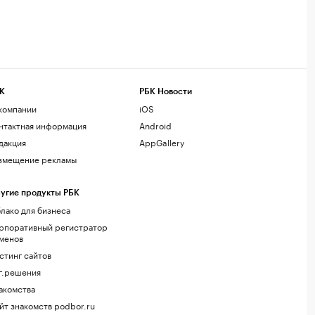
К
РБК Новости
компании
iOS
нтактная информация
Android
дакция
AppGallery
змещение рекламы
угие продукты РБК
лако для бизнеса
рпоративный регистратор
менов
стинг сайтов
г.решения
акомства
йт знакомств podbor.ru