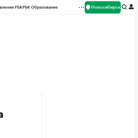
Новосибирск
вления РБК
РБК Образование
редитные рейтинги
Франшизы
Газета
ок наличной валюты
а