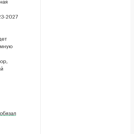
ная
23-2027
дет
умную
ор,
ый
обязал