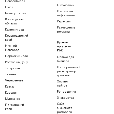
Новосибирск
О компании
Омск
Контактная
Башкортостан
информация
Вологодская
Редакция
область
Размещение
Калининград
рекламы
Краснодарский
край
Другие
Нижний
продукты
Новгород
РБК
Пермский край
Облако для
бизнеса
Ростов-на-Дону
Корпоративный
Татарстан
регистратор
Тюмень
доменов
Черноземье
Хостинг
сайтов
Кавказ
Рег.решения
Карелия
Знакомства
Мурманск
Сайт
Приморский
знакомств
край
podbor.ru