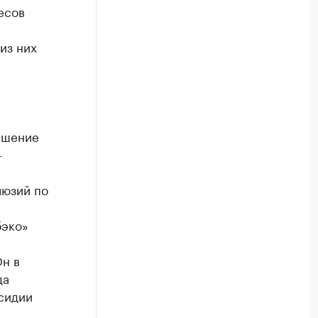
есов
-
из них
ышение
-
люзий по
бэко»
Он в
да
сидии