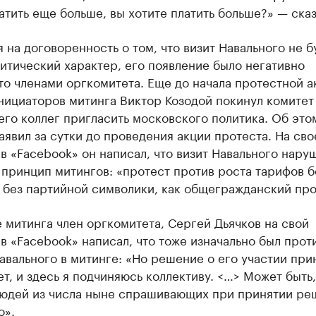
атить еще больше, вы хотите платить больше?» — сказ
 на договоренность о том, что визит Навального не б
итический характер, его появление было негативно
о членами оргкомитета. Еще до начала протестной а
нициаторов митинга Виктор Козодой покинул комитет 
го коллег пригласить московского политика. Об это
аявил за сутки до проведения акции протеста. На сво
в «Facebook» он написал, что визит Навального нару
принцип митингов: «протест против роста тарифов б
 без партийной символики, как общегражданский про
 митинга член оргкомитета, Сергей Дьячков на свой
в «Facebook» написал, что тоже изначально был прот
авального в митинге: «Но решение о его участии при
т, и здесь я подчиняюсь коллективу. <…> Может быть,
людей из числа ныне спрашивающих при принятии ре
о».