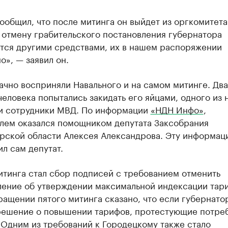
ообщил, что после митинга он выйдет из оргкомитета
 отмену грабительского постановления губернатора
тся другими средствами, их в нашем распоряжении
о», — заявил он.
чно восприняли Навального и на самом митинге. Два
еловека попытались закидать его яйцами, одного из 
и сотрудники МВД. По информации
«НДН Инфо»
,
лем оказался помощником депутата Заксобрания
рской области Алексея Александрова. Эту информац
л сам депутат.
итинга стал сбор подписей с требованием отменить
ление об утверждении максимальной индексации тар
ащении пятого митинга сказано, что если губернато
решение о повышении тарифов, протестующие потре
 Одним из требований к Городецкому также стало