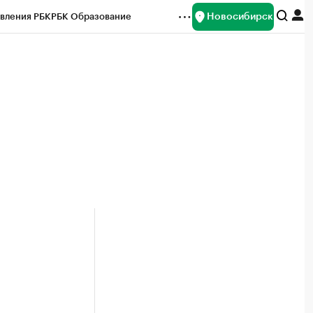
Новосибирск
вления РБК
РБК Образование
редитные рейтинги
Франшизы
Газета
ок наличной валюты