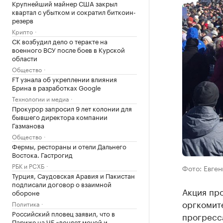
Крупнейший майнер США закрыл
квартал с убытком и сократил биткоин-
резерв
Крипто
СК возбудил дело о теракте на
военного ВСУ после боев в Курской
области
Общество
FT узнала об укреплении влияния
Брина в разработках Google
Технологии и медиа
Прокурор запросил 9 лет колонии для
бывшего директора компании
Газманова
Общество
Фермы, рестораны и отели Дальнего
Востока. Гастрогид
РБК и РСХБ
Фото: Евге
Турция, Саудовская Аравия и Пакистан
подписали договор о взаимной
Акция про
обороне
оргкомит
Политика
Российский пловец заявил, что в
прогресс
Париже на ЧЕ «воняет мочой и