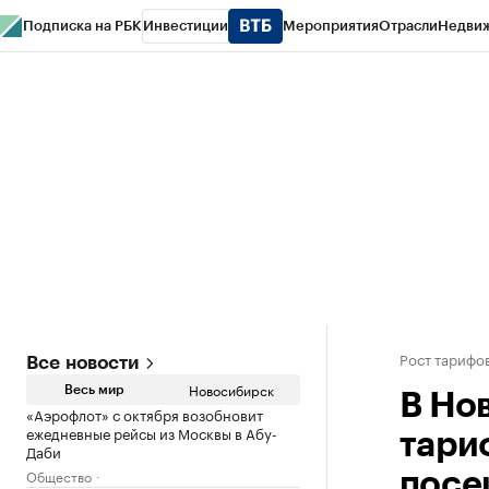
Подписка на РБК
Инвестиции
Мероприятия
Отрасли
Недви
РБК Курсы
РБК Life
Тренды
Визионеры
Национальные проекты
Горо
Спецпроекты СПб
Конференции СПб
Спецпроекты
Проверка конт
Рост тарифо
Все новости
Новосибирск
Весь мир
В Но
«Аэрофлот» с октября возобновит
ежедневные рейсы из Москвы в Абу-
тари
Даби
Общество
посе