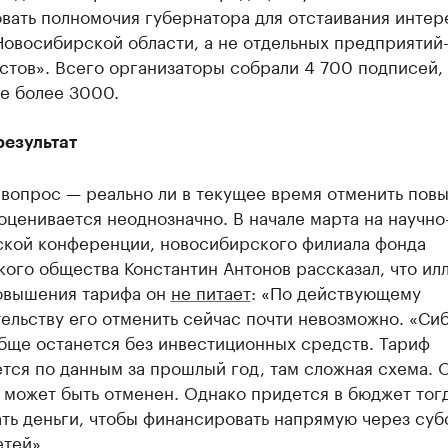
вать полномочия губернатора для отстаивания интер
овосибирской области, а не отдельных предприятий
тов». Всего организаторы собрали 4 700 подписей, 
е более 3000.
результат
 вопрос — реально ли в текущее время отменить пов
оценивается неоднозначно. В начале марта на научно
ской конференции, новосибирского филиала фонда
ого общества Константин Антонов рассказал, что ил
овышения тарифа он
не питает
: «По действующему
ельству его отменить сейчас почти невозможно. «Си
бще останется без инвестиционных средств. Тариф
ся по данным за прошлый год, там сложная схема. 
 может быть отменен. Однако придется в бюджет тог
ть деньги, чтобы финансировать напрямую через суб
тей».