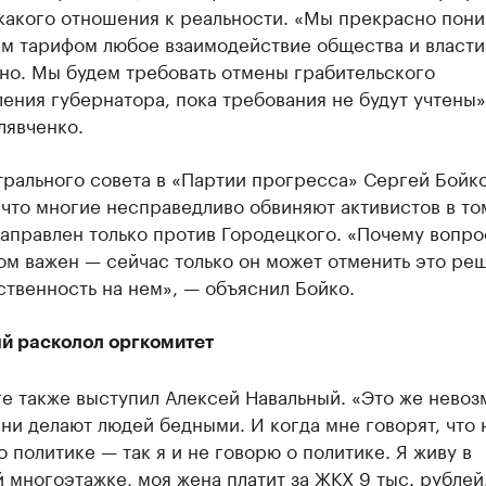
какого отношения к реальности. «Мы прекрасно пони
им тарифом любое взаимодействие общества и власти
но. Мы будем требовать отмены грабительского
ения губернатора, пока требования не будут учтены»
лявченко.
трального совета в «Партии прогресса» Сергей Бойк
что многие несправедливо обвиняют активистов в том
аправлен только против Городецкого. «Почему вопро
ом важен — сейчас только он может отменить это ре
ственность на нем», — объяснил Бойко.
й расколол оргкомитет
ге также выступил Алексей Навальный. «Это же нево
ни делают людей бедными. И когда мне говорят, что 
о политике — так я и не говорю о политике. Я живу в
 многоэтажке, моя жена платит за ЖКХ 9 тыс. рублей