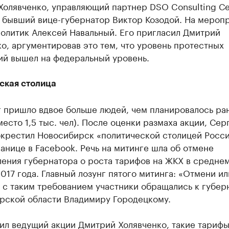
Холявченко, управляющий партнер DSO Consulting С
и бывший вице-губернатор Виктор Козодой. На мероп
олитик Алексей Навальный. Его пригласил Дмитрий
о, аргументировав это тем, что уровень протестных
ий вышел на федеральный уровень.
ская столица
 пришло вдвое больше людей, чем планировалось ран
место 1,5 тыс. чел). После оценки размаха акции, Сер
окрестил Новосибирск «политической столицей Росси
анице в Facebook. Речь на митинге шла об отмене
ения губернатора о роста тарифов на ЖКХ в среднем
2017 года. Главный лозунг пятого митинга: «Отмени ил
 с таким требованием участники обращались к губер
рской области Владимиру Городецкому.
ил ведущий акции Дмитрий Холявченко, такие тарифы