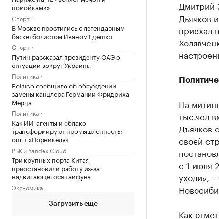
Дмитрий 
помойками»
Дьячков 
Спорт
В Москве простились с легендарным
приехал п
баскетболистом Иваном Едешко
Холявченк
Спорт
настроен
Путин рассказал президенту ОАЭ о
ситуации вокруг Украины
Политика
Политиче
Politico сообщило об обсуждении
замены канцлера Германии Фридриха
Мерца
На митинг
Политика
тыс.чел в
Как ИИ-агенты и облако
Дъячков 
трансформируют промышленность:
опыт «Норникеля»
своей стр
РБК и Yandex Cloud
постановл
Три крупных порта Китая
с 1 июля 
приостановили работу из-за
уходи», —
надвигающегося тайфуна
Экономика
Новосиби
Загрузить еще
Как отмет