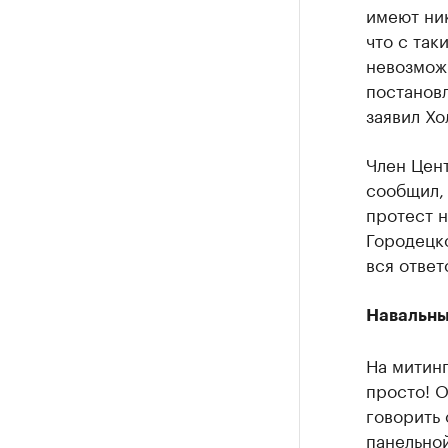
имеют ни
что с так
невозмож
постановл
заявил Хо
Член Цен
сообщил, 
протест н
Городецк
вся ответ
Навальны
На митин
просто! О
говорить 
панельной