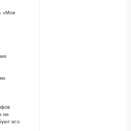
: «Моя
них
ию
ифов
р не
буют его