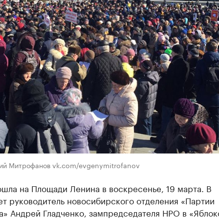
ний Митрофанов vk.com/evgenymitrofanov
шла на Площади Ленина в воскресенье, 19 марта. В
ет руководитель новосибирского отделения «Партии
а» Андрей Гладченко, зампредседателя НРО в «Яблок