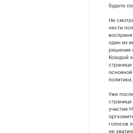
будете пл
Не смотря
нести пол
воспринят
один из и
решения е
Козодой з
странице 
основной 
политики,
Уже после
странице 
участия Н
оргкомите
голосов 
не хватил