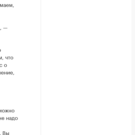
маем,
, —
о
, что
с о
шение,
зможно
не надо
. Вы