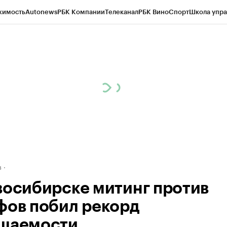
жимость
Autonews
РБК Компании
Телеканал
РБК Вино
Спорт
Школа упра
д
Стиль
Крипто
РБК Бизнес-среда
Дискуссионный клуб
Исследования
К
рагентов
Политика
Экономика
Бизнес
Технологии и медиа
Финансы
Рын
в
восибирске митинг против
фов побил рекорд
щаемости