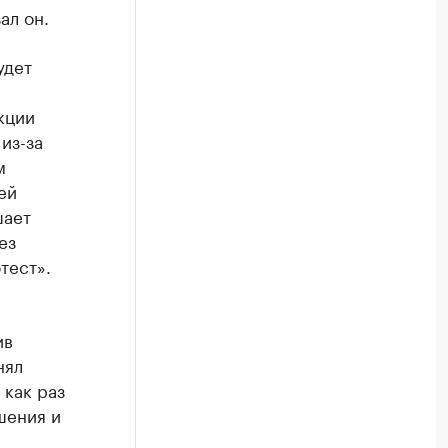
ал он.
удет
кции
из-за
м
ей
шает
ез
тест».
ив
нял
 как раз
шения и