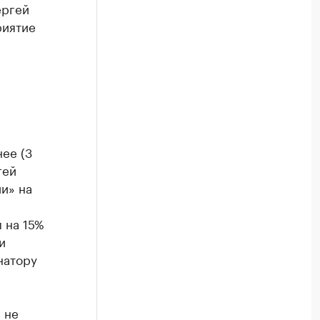
ергей
риятие
ее (3
гей
и» на
 на 15%
и
натору
 не