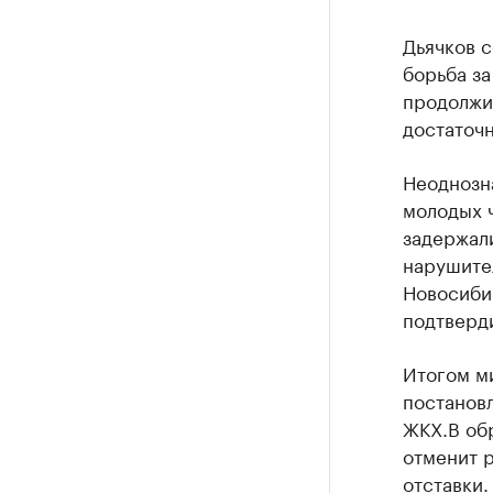
Дьячков с
борьба за
продолжи
достаточн
Неоднозна
молодых ч
задержал
нарушите
Новосиби
подтверди
Итогом м
постанов
ЖКХ.В обр
отменит 
отставки.