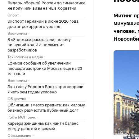
Лидеры сборной России по гимнастике
не получили визы на ЧЕ в Хорватии
Спорт
Митинг п
Экспорт Германии в июне 2026 года
минувшие
достиг рекордного уровня
человек,
Экономика
В «Яндексе» рассказали, почему
Новосиби
пишущий код ИИ не заменит
разработчиков
Технологии и медиа
Ефимов сообщил об увеличении
площади застройки Москвы еще на 23
млн кв. м
Экономика
Экс-главу Popcorn Books приговорили
к четырем годам условно
Общество
Облигации вместо кредита: как малому
бизнесу разместить публичный долг
РБК и МСП Банк
Карьера женщины: как найти баланс
между работой и семьей
Образование