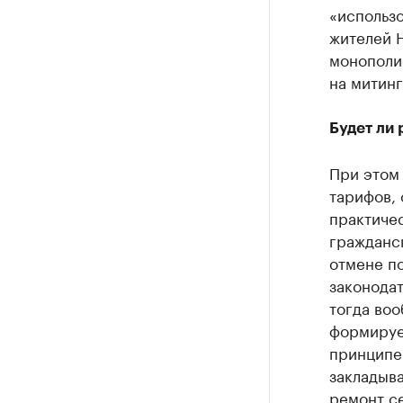
«использо
жителей Н
монополис
на митинг
Будет ли 
При этом
тарифов, 
практиче
гражданск
отмене п
законодат
тогда воо
формирует
принципе
закладыва
ремонт се