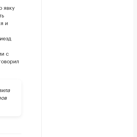
ю явку
ть
я и
риезд
ми с
говорил
вила
ров