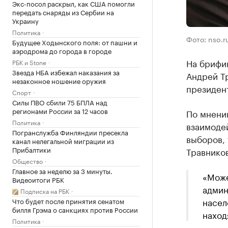
Экс-посол раскрыл, как США помогли
передать снаряды из Сербии на
Украину
Политика
Фото: nso.r
Будущее Ходынского поля: от пашни и
аэродрома до города в городе
На брифи
РБК и Stone
Звезда НБА избежал наказания за
Андрей Тр
незаконное ношение оружия
президент
Спорт
Силы ПВО сбили 75 БПЛА над
регионами России за 12 часов
По мнени
Политика
взаимодей
Погранслужба Финляндии пресекла
выборов, 
канал нелегальной миграции из
Прибалтики
Травников
Общество
Главное за неделю за 3 минуты.
«Може
Видеоитоги РБК
админ
Подписка на РБК
насел
Что будет после принятия сенатом
билля Грэма о санкциях против России
наход
Политика