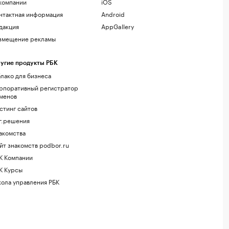
компании
iOS
нтактная информация
Android
дакция
AppGallery
змещение рекламы
угие продукты РБК
лако для бизнеса
рпоративный регистратор
менов
стинг сайтов
г.решения
акомства
йт знакомств podbor.ru
К Компании
К Курсы
ола управления РБК