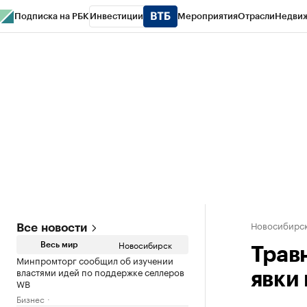
Подписка на РБК
Инвестиции
Мероприятия
Отрасли
Недви
РБК Курсы
РБК Life
Тренды
Визионеры
Национальные проекты
Горо
Спецпроекты СПб
Конференции СПб
Спецпроекты
Проверка конт
Новосибирс
Все новости
Новосибирск
Весь мир
Трав
Минпромторг сообщил об изучении
властями идей по поддержке селлеров
явки
WB
Бизнес