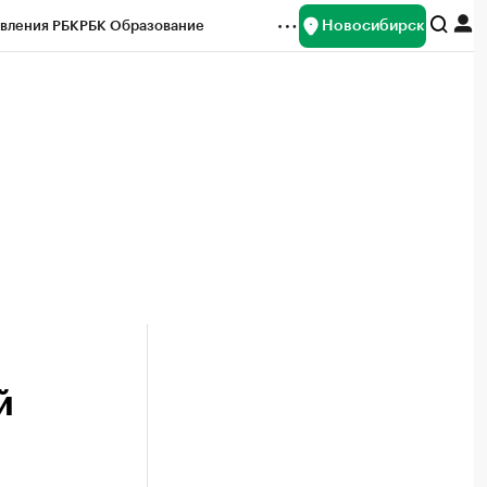
Новосибирск
вления РБК
РБК Образование
редитные рейтинги
Франшизы
Газета
ок наличной валюты
й