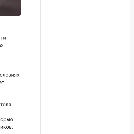
сти
ах
условиях
ет
ителя
торые
иков.