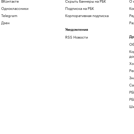
ВКонтакте
Скрыть баннеры на РБК
О 
Одноклассники
Подписка на РБК
Ко
Telegram
Корпоративная подписка
Ре
Дзен
Ра
Уведомления
RSS Новости
Др
Об
Ко
до
Хо
Ре
Зн
Са
РБ
РБ
Шк