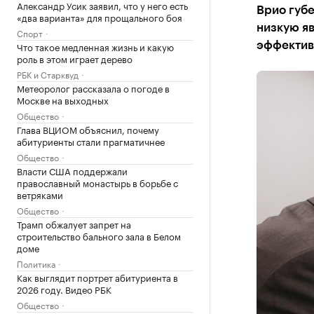
Александр Усик заявил, что у него есть
Врио губ
«два варианта» для прощального боя
низкую яв
Спорт
Что такое медленная жизнь и какую
эффектив
роль в этом играет дерево
РБК и Старквуд
Метеоролог рассказала о погоде в
Москве на выходных
Общество
Глава ВЦИОМ объяснил, почему
абитуриенты стали прагматичнее
Общество
Власти США поддержали
православный монастырь в борьбе с
ветряками
Общество
Трамп обжалует запрет на
строительство бального зала в Белом
доме
Политика
Как выглядит портрет абитуриента в
2026 году. Видео РБК
Общество