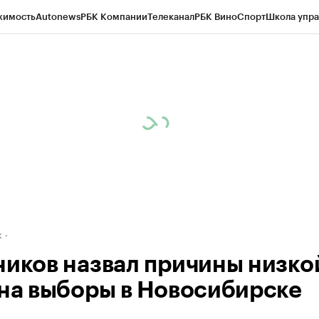
жимость
Autonews
РБК Компании
Телеканал
РБК Вино
Спорт
Школа упра
д
Стиль
Крипто
РБК Бизнес-среда
Дискуссионный клуб
Исследования
К
рагентов
Политика
Экономика
Бизнес
Технологии и медиа
Финансы
Рын
к
ников назвал причины низко
 на выборы в Новосибирске