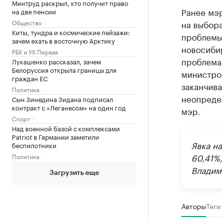
Минтруд раскрыл, кто получит право
Ранее мэ
на две пенсии
Общество
на выбора
Киты, тундра и космические пейзажи:
проблемы
зачем ехать в восточную Арктику
новосибир
РБК и УК Первая
проблемам
Лукашенко рассказал, зачем
Белоруссия открыла границы для
министро
граждан ЕС
заканчив
Политика
неопреде
Сын Зинедина Зидана подписал
контракт с «Леганесом» на один год
мэр.
Спорт
Над военной базой с комплексами
Patriot в Германии заметили
Явка н
беспилотники
60,41%
Политика
Владим
Загрузить еще
Авторы
Теги