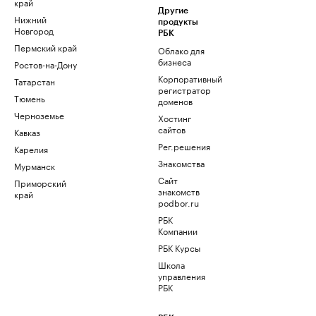
край
Другие
Нижний
продукты
Новгород
РБК
Пермский край
Облако для
бизнеса
Ростов-на-Дону
Корпоративный
Татарстан
регистратор
Тюмень
доменов
Черноземье
Хостинг
сайтов
Кавказ
Рег.решения
Карелия
Знакомства
Мурманск
Сайт
Приморский
знакомств
край
podbor.ru
РБК
Компании
РБК Курсы
Школа
управления
РБК