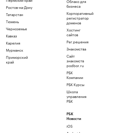
Облако для
бизнеса
Ростов-на-Дону
Корпоративный
Татарстан
регистратор
Тюмень
доменов
Черноземье
Хостинг
сайтов
Кавказ
Рег.решения
Карелия
Знакомства
Мурманск
Сайт
Приморский
знакомств
край
podbor.ru
РБК
Компании
РБК Курсы
Школа
управления
РБК
РБК
Новости
iOS
Android