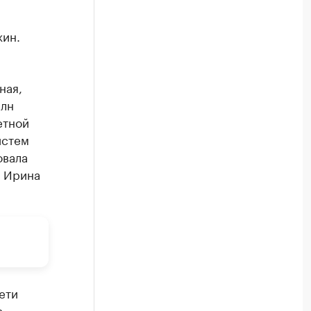
жин.
ная,
млн
етной
истем
овала
2 Ирина
ети
в