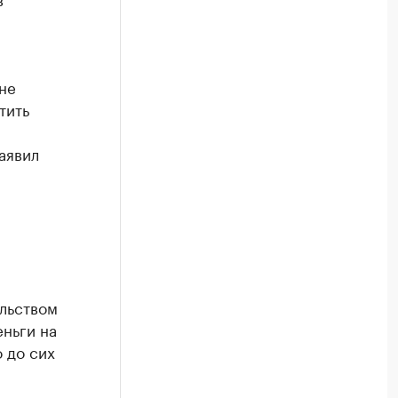
не
тить
аявил
ельством
еньги на
 до сих