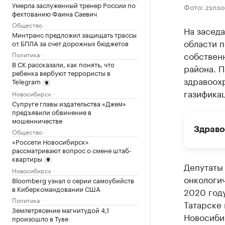
Умерла заслуженный тренер России по
Фото: zsnso
фехтованию Фаина Саевич
Общество
На засед
Минтранс предложил защищать трассы
области 
от БПЛА за счет дорожных бюджетов
собствен
Политика
В СК рассказали, как понять, что
района. 
ребенка вербуют террористы в
здравоохр
Telegram
газифика
Новосибирск
Супруге главы издательства «Джем»
предъявили обвинение в
мошенничестве
Здраво
Общество
«Россети Новосибирск»
рассматривают вопрос о смене штаб-
квартиры
Депутаты
Новосибирск
онкологи
Bloomberg узнал о серии самоубийств
в Киберкомандовании США
2020 году
Политика
Татарске
Землетрясение магнитудой 4,1
Новосибир
произошло в Туве