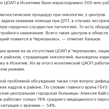
е ЦОАП в Искитиме было израсходовано 200 млн руб
иагностических процедур при онкологии, у центров
 задача оказания помощи при ДТП, в случаях экстре
при сердечно-сосудистых патологиях. То есть обору
тройного назначения. Всего таких центров в области
йший появится в Черепаново», — отметил Хальзов.
ее время из-за отсутствия ЦОАП в Черепаново, паци
х районов, страдающие онкологией, вынуждены езди
ку в Искитим. Из-за этого искитимский ЦАОП работа
ном режиме.
ной проблемой обсуждения также стал вопрос дефиц
их кадров в районе. По словам главного врача ГБУЗ
ская центральная городская больница» Алексея Кайг
е работает только 78% среднего медицинского персо
 ситуация с врачами — 54%.