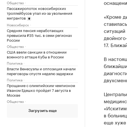
оснащени
Общество
Пассажиропоток новосибирских
троллейбусов упал из-за увольнения
«Кроме д
мигрантов
ставилась
Новосибирск
ситуаций 
Средняя пенсия неработающих
превысила ₽35 тыс. в семи регионах
двойного-
России
17. Ближа
Общество
США ввели санкции в отношении
военного атташе Кубы в России
В настоящ
Политика
ближайши
Власти Венесуэлы и оппозиция начали
диагности
переговоры спустя неделю задержки
двухсмен
Политика
Прощание с олимпийским чемпионом
Иваном Едешко пройдет 7 августа в
Централь
Москве
медицинск
Общество
«Искитим
Загрузить еще
в больниц
еще хуже