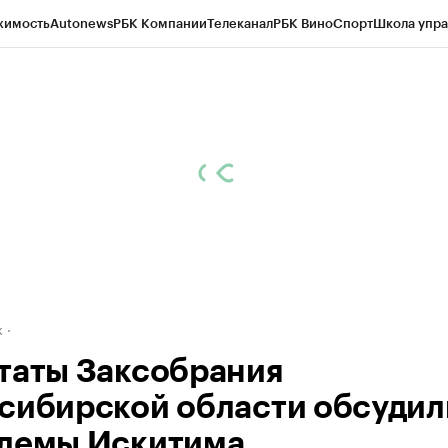
жимость
Autonews
РБК Компании
Телеканал
РБК Вино
Спорт
Школа упра
д
Стиль
Крипто
РБК Бизнес-среда
Дискуссионный клуб
Исследования
К
рагентов
Политика
Экономика
Бизнес
Технологии и медиа
Финансы
Рын
к
таты Заксобрания
сибирской области обсудил
лемы Искитима