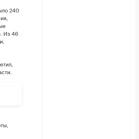
ыло 240
ия,
ые
. Из 46
и,
етил,
асти.
ты,