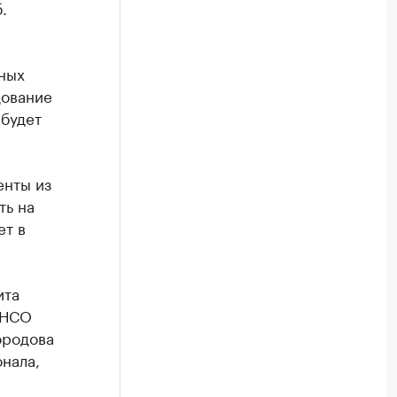
.
нных
дование
 будет
енты из
ть на
ет в
ита
 НСО
ородова
нала,