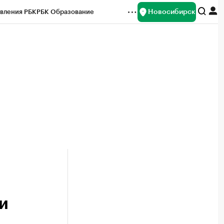
Новосибирск
вления РБК
РБК Образование
редитные рейтинги
Франшизы
Газета
ок наличной валюты
и