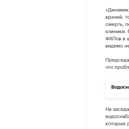
«Динамика
врачей, т
смерть, п
клиники. 
ФАПов в ш
видимо не
Председа
что пробл
Водосн
На заседа
водоснаб
которые 