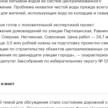
ной питьевой водой из систем централизованного
жения. Проблема нехватки чистой воды прежде всего
 для жителей, использующих воду из колодцев и сква
ня готов с положительной экспертизой проект
жения домовладений по улицам Партизанская, Равнин
 Озерная, Неглинная, Совхозная. Цена работ — 24,7 
ще 3,5 млн рублей нужны на подготовку проектно-см
ации по строительству объектов централизованных с
жения по двенадцати улицам города», — охарактериз
 депутат Заксобрания по избирательному округу № 1
 и мост
й темой для обсуждения стало состояние дорожной с
кого района. Председатель комитета Федор Николае