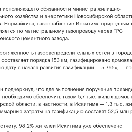
м исполняющего обязанности министра жилищно-
ьного хозяйства и энергетики Новосибирской област
а Нормайкина, газоснабжение Искитима природным 
ляется по магистральному газопроводу через ГРС
енского цементного завода.
ротяженность газораспределительных сетей в город
 составляет порядка 153 км, газифицировано домовл
ю дату с начала развития газификации — 5 765», — г
 подчеркнул, что для выполнения поручения президе
 необходимо обеспечить газом 5,7 тыс. жилых домов 
ской области, в частности, в Искитиме — 1,3 тыс. ж
ммарные затраты на газификацию составят 52,5 млн 
 отчету, 98,2% жителей Искитима уже обеспечено