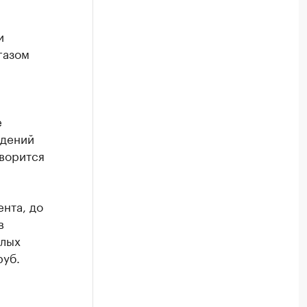
и
газом
е
адений
оворится
нта, до
в
илых
руб.