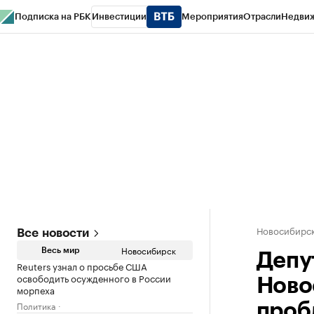
Подписка на РБК
Инвестиции
Мероприятия
Отрасли
Недви
РБК Курсы
РБК Life
Тренды
Визионеры
Национальные проекты
Горо
Спецпроекты СПб
Конференции СПб
Спецпроекты
Проверка конт
Новосибирс
Все новости
Новосибирск
Весь мир
Депу
Reuters узнал о просьбе США
освободить осужденного в России
Ново
морпеха
Политика
проб