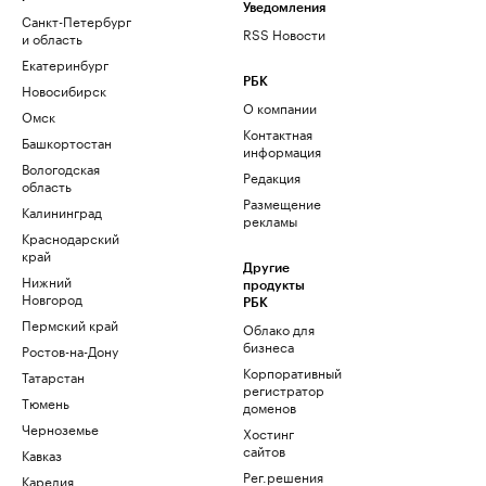
Уведомления
Санкт-Петербург
RSS Новости
и область
Екатеринбург
РБК
Новосибирск
О компании
Омск
Контактная
Башкортостан
информация
Вологодская
Редакция
область
Размещение
Калининград
рекламы
Краснодарский
край
Другие
Нижний
продукты
Новгород
РБК
Пермский край
Облако для
бизнеса
Ростов-на-Дону
Корпоративный
Татарстан
регистратор
Тюмень
доменов
Черноземье
Хостинг
сайтов
Кавказ
Рег.решения
Карелия