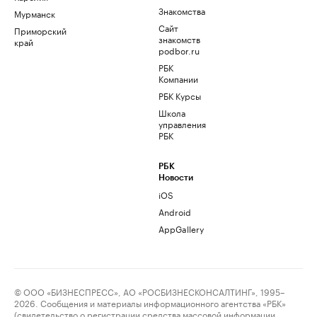
Знакомства
Мурманск
Сайт
Приморский
знакомств
край
podbor.ru
РБК
Компании
РБК Курсы
Школа
управления
РБК
РБК
Новости
iOS
Android
AppGallery
© ООО «БИЗНЕСПРЕСС», АО «РОСБИЗНЕСКОНСАЛТИНГ», 1995–
2026. Сообщения и материалы информационного агентства «РБК»
(свидетельство о регистрации средства массовой информации