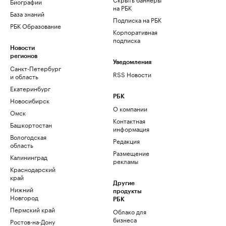
Биографии
на РБК
База знаний
Подписка на РБК
РБК Образование
Корпоративная
подписка
Новости
регионов
Уведомления
Санкт-Петербург
RSS Новости
и область
Екатеринбург
РБК
Новосибирск
О компании
Омск
Контактная
Башкортостан
информация
Вологодская
Редакция
область
Размещение
Калининград
рекламы
Краснодарский
край
Другие
Нижний
продукты
Новгород
РБК
Пермский край
Облако для
бизнеса
Ростов-на-Дону