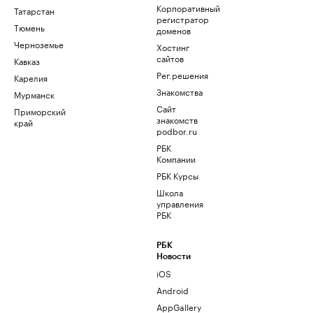
Корпоративный
Татарстан
регистратор
Тюмень
доменов
Черноземье
Хостинг
сайтов
Кавказ
Рег.решения
Карелия
Знакомства
Мурманск
Сайт
Приморский
знакомств
край
podbor.ru
РБК
Компании
РБК Курсы
Школа
управления
РБК
РБК
Новости
iOS
Android
AppGallery