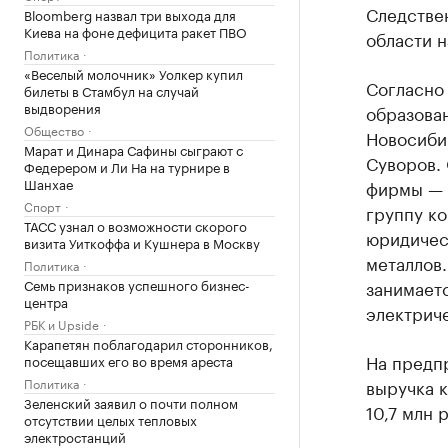
Следстве
Bloomberg назвал три выхода для
Киева на фоне дефицита ракет ПВО
области 
Политика
«Веселый молочник» Уолкер купил
Согласно
билеты в Стамбул на случай
выдворения
образован
Общество
Новосиби
Марат и Динара Сафины сыграют с
Суворов. 
Федерером и Ли На на турнире в
Шанхае
фирмы — 
Спорт
группу к
ТАСС узнал о возможности скорого
юридическ
визита Уиткоффа и Кушнера в Москву
металлов.
Политика
Семь признаков успешного бизнес-
занимаетс
центра
электриче
РБК и Upside
Карапетян поблагодарил сторонников,
На предпр
посещавших его во время ареста
Политика
выручка к
Зеленский заявил о почти полном
10,7 млн р
отсутствии целых тепловых
электростанций