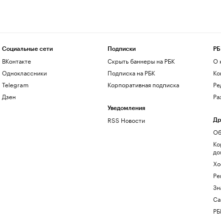
Социальные сети
Подписки
РБ
ВКонтакте
Скрыть баннеры на РБК
О 
Одноклассники
Подписка на РБК
Ко
Telegram
Корпоративная подписка
Ре
Дзен
Ра
Уведомления
RSS Новости
Др
Об
Ко
до
Хо
Ре
Зн
Са
РБ