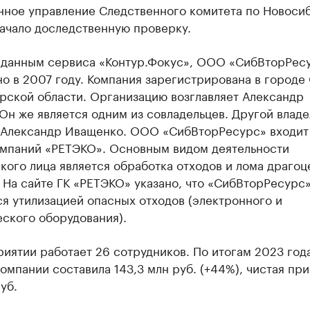
нное управление Следственного комитета по Новоси
начало доследственную проверку.
 данным сервиса «Контур.Фокус», ООО «СибВторРес
о в 2007 году. Компания зарегистрирована в городе
рской области. Организацию возглавляет Александр
Он же является одним из совладельцев. Другой влад
Александр Иващенко. ООО «СибВторРесурс» входит
омпаний «РЕТЭКО». Основным видом деятельности
ого лица является обработка отходов и лома драго
 На сайте ГК «РЕТЭКО» указано, что «СибВторРесурс
я утилизацией опасных отходов (электронного и
ского оборудования).
иятии работает 26 сотрудников. По итогам 2023 год
омпании составила 143,3 млн руб. (+44%), чистая пр
уб.