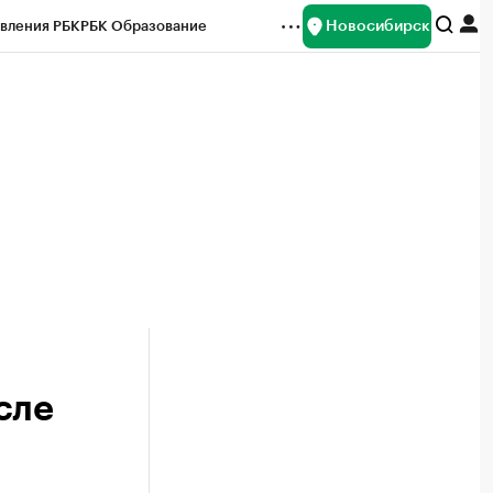
Новосибирск
вления РБК
РБК Образование
редитные рейтинги
Франшизы
Газета
ок наличной валюты
сле