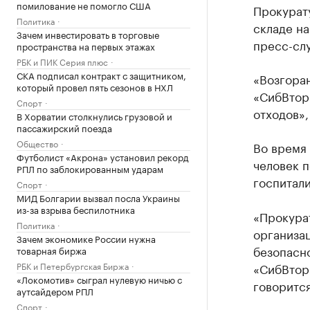
помилование не помогло США
Прокурат
Политика
складе на
Зачем инвестировать в торговые
пресс-сл
пространства на первых этажах
РБК и ПИК Серия плюс
СКА подписал контракт с защитником,
«Возгора
который провел пять сезонов в НХЛ
«СибВтор
Спорт
отходов»,
В Хорватии столкнулись грузовой и
пассажирский поезда
Общество
Во время
Футболист «Акрона» установил рекорд
человек п
РПЛ по заблокированным ударам
госпитали
Спорт
МИД Болгарии вызвал посла Украины
из-за взрыва беспилотника
«Прокура
Политика
организа
Зачем экономике России нужна
безопасн
товарная биржа
РБК и Петербургская Биржа
«СибВтор
«Локомотив» сыграл нулевую ничью с
говоритс
аутсайдером РПЛ
Спорт