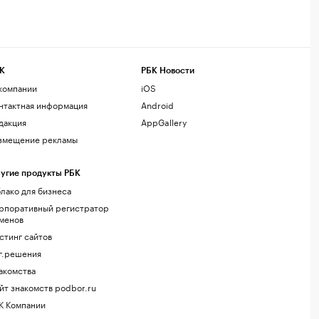
К
РБК Новости
компании
iOS
нтактная информация
Android
дакция
AppGallery
змещение рекламы
угие продукты РБК
лако для бизнеса
рпоративный регистратор
менов
стинг сайтов
г.решения
акомства
йт знакомств podbor.ru
К Компании