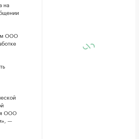
а на
общении
ом ООО
аботке
ть
ческой
ой
ия ООО
и», —