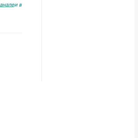
анале
и в