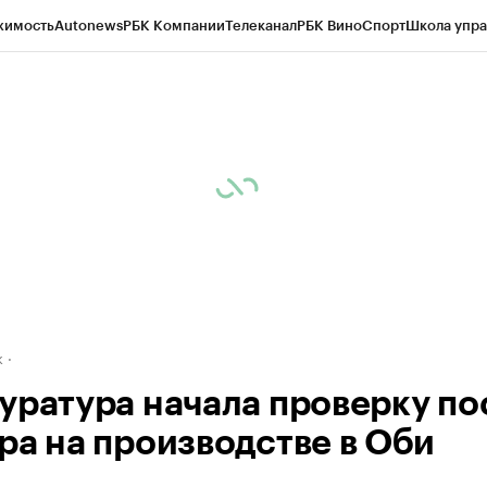
жимость
Autonews
РБК Компании
Телеканал
РБК Вино
Спорт
Школа упра
д
Стиль
Крипто
РБК Бизнес-среда
Дискуссионный клуб
Исследования
К
рагентов
Политика
Экономика
Бизнес
Технологии и медиа
Финансы
Рын
к
уратура начала проверку по
ра на производстве в Оби