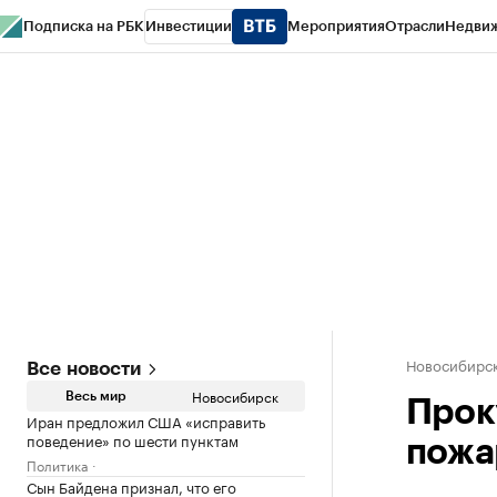
Подписка на РБК
Инвестиции
Мероприятия
Отрасли
Недви
РБК Курсы
РБК Life
Тренды
Визионеры
Национальные проекты
Горо
Спецпроекты СПб
Конференции СПб
Спецпроекты
Проверка конт
Новосибирс
Все новости
Новосибирск
Весь мир
Прок
Иран предложил США «исправить
поведение» по шести пунктам
пожа
Политика
Сын Байдена признал, что его