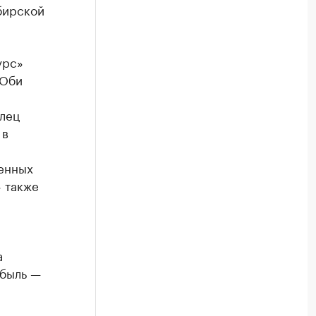
бирской
урс»
 Оби
елец
 в
ценных
» также
а
ибыль —