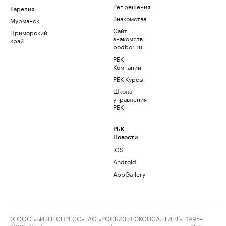
Рег.решения
Карелия
Знакомства
Мурманск
Сайт
Приморский
знакомств
край
podbor.ru
РБК
Компании
РБК Курсы
Школа
управления
РБК
РБК
Новости
iOS
Android
AppGallery
© ООО «БИЗНЕСПРЕСС», АО «РОСБИЗНЕСКОНСАЛТИНГ», 1995–