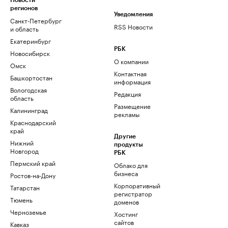
Новости
регионов
Уведомления
Санкт-Петербург
RSS Новости
и область
Екатеринбург
РБК
Новосибирск
О компании
Омск
Контактная
Башкортостан
информация
Вологодская
Редакция
область
Размещение
Калининград
рекламы
Краснодарский
край
Другие
Нижний
продукты
Новгород
РБК
Пермский край
Облако для
бизнеса
Ростов-на-Дону
Корпоративный
Татарстан
регистратор
Тюмень
доменов
Черноземье
Хостинг
сайтов
Кавказ