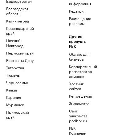
Башкортостан
информация
Вологодская
Редакция
область
Размещение
Калининград
рекламы
Краснодарский
край
Другие
Нижний
продукты
Новгород
РБК
Пермский край
Облако для
бизнеса
Ростов-на-Дону
Корпоративный
Татарстан
регистратор
Тюмень
доменов
Черноземье
Хостинг
сайтов
Кавказ
Рег.решения
Карелия
Знакомства
Мурманск
Сайт
Приморский
знакомств
край
podbor.ru
РБК
Компании