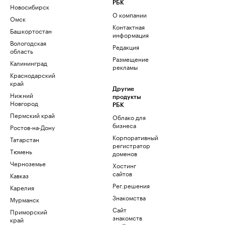
РБК
Новосибирск
О компании
Омск
Контактная
Башкортостан
информация
Вологодская
Редакция
область
Размещение
Калининград
рекламы
Краснодарский
край
Другие
Нижний
продукты
Новгород
РБК
Пермский край
Облако для
бизнеса
Ростов-на-Дону
Корпоративный
Татарстан
регистратор
Тюмень
доменов
Черноземье
Хостинг
сайтов
Кавказ
Рег.решения
Карелия
Знакомства
Мурманск
Сайт
Приморский
знакомств
край