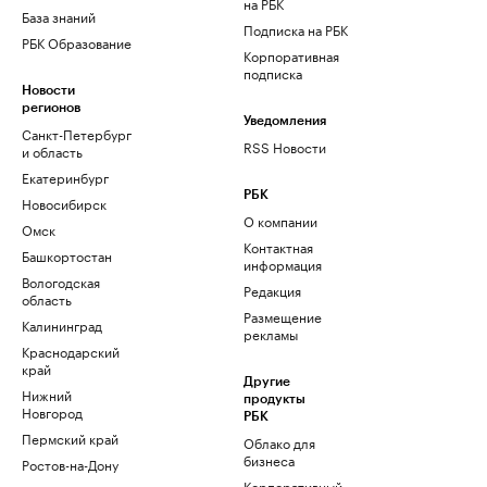
на РБК
База знаний
Подписка на РБК
РБК Образование
Корпоративная
подписка
Новости
регионов
Уведомления
Санкт-Петербург
RSS Новости
и область
Екатеринбург
РБК
Новосибирск
О компании
Омск
Контактная
Башкортостан
информация
Вологодская
Редакция
область
Размещение
Калининград
рекламы
Краснодарский
край
Другие
Нижний
продукты
Новгород
РБК
Пермский край
Облако для
бизнеса
Ростов-на-Дону
Корпоративный