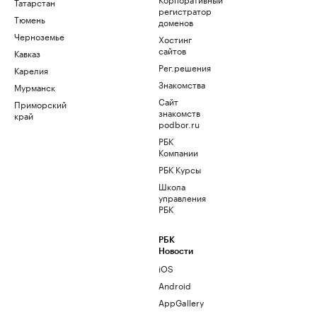
Татарстан
регистратор
Тюмень
доменов
Черноземье
Хостинг
сайтов
Кавказ
Рег.решения
Карелия
Знакомства
Мурманск
Сайт
Приморский
знакомств
край
podbor.ru
РБК
Компании
РБК Курсы
Школа
управления
РБК
РБК
Новости
iOS
Android
AppGallery