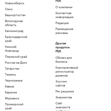
РБК
Новосибирск
О компании
Омск
Контактная
Башкортостан
информация
Вологодская
Редакция
область
Размещение
Калининград
рекламы
Краснодарский
край
Другие
Нижний
продукты
Новгород
РБК
Пермский край
Облако для
бизнеса
Ростов-на-Дону
Корпоративный
Татарстан
регистратор
Тюмень
доменов
Черноземье
Хостинг
сайтов
Кавказ
Рег.решения
Карелия
Знакомства
Мурманск
Сайт
Приморский
знакомств
край
podbor.ru