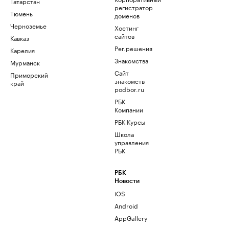
Татарстан
регистратор
Тюмень
доменов
Черноземье
Хостинг
сайтов
Кавказ
Рег.решения
Карелия
Знакомства
Мурманск
Сайт
Приморский
знакомств
край
podbor.ru
РБК
Компании
РБК Курсы
Школа
управления
РБК
РБК
Новости
iOS
Android
AppGallery