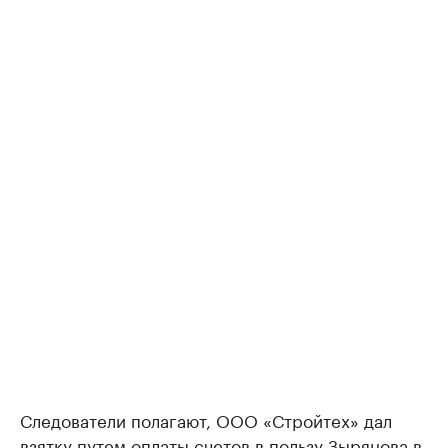
Следователи полагают, ООО «Стройтех» дал
взятку путем оплаты счетов в пользу Зырянова в