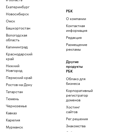
Екатеринбург
РБК
Новосибирск
О компании
Омск
Контактная
Башкортостан
информация
Вологодская
Редакция
область
Размещение
Калининград
рекламы
Краснодарский
край
Другие
Нижний
продукты
Новгород
РБК
Пермский край
Облако для
бизнеса
Ростов-на-Дону
Корпоративный
Татарстан
регистратор
Тюмень
доменов
Черноземье
Хостинг
сайтов
Кавказ
Рег.решения
Карелия
Знакомства
Мурманск