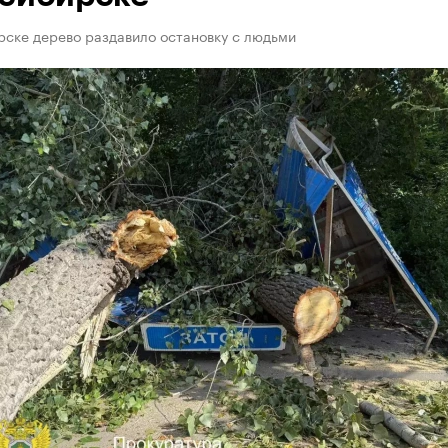
рске дерево раздавило остановку с людьми