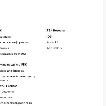
К
РБК Новости
компании
iOS
нтактная информация
Android
дакция
AppGallery
змещение рекламы
угие продукты РБК
лако для бизнеса
рпоративный регистратор
менов
стинг сайтов
г.решения
акомства
йт знакомств podbor.ru