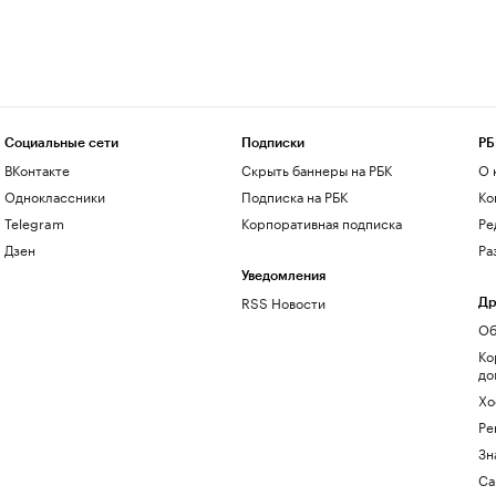
Социальные сети
Подписки
РБ
ВКонтакте
Скрыть баннеры на РБК
О 
Одноклассники
Подписка на РБК
Ко
Telegram
Корпоративная подписка
Ре
Дзен
Ра
Уведомления
RSS Новости
Др
Об
Ко
до
Хо
Ре
Зн
Са