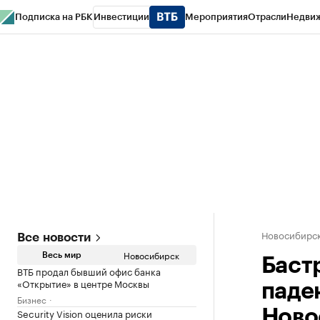
Подписка на РБК
Инвестиции
Мероприятия
Отрасли
Недви
РБК Курсы
РБК Life
Тренды
Визионеры
Национальные проекты
Горо
Спецпроекты СПб
Конференции СПб
Спецпроекты
Проверка конт
Новосибирс
Все новости
Новосибирск
Весь мир
Баст
ВТБ продал бывший офис банка
«Открытие» в центре Москвы
паде
Бизнес
Security Vision оценила риски
Ново