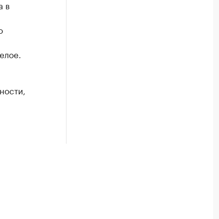
а в
о
елое.
ности,