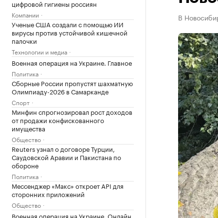
цифровой гигиены россиян
Компании
В Новосиби
Ученые США создали с помощью ИИ
вирусы против устойчивой кишечной
палочки
Технологии и медиа
Военная операция на Украине. Главное
Политика
Сборные России пропустят шахматную
Олимпиаду-2026 в Самарканде
Спорт
Минфин спрогнозировал рост доходов
от продажи конфискованного
имущества
Общество
Reuters узнал о договоре Турции,
Саудовской Аравии и Пакистана по
обороне
Политика
Мессенджер «Макс» откроет API для
сторонних приложений
Общество
Военная операция на Украине. Онлайн