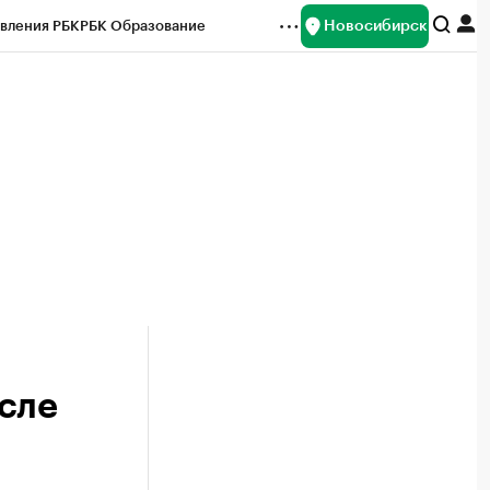
Новосибирск
вления РБК
РБК Образование
редитные рейтинги
Франшизы
Газета
ок наличной валюты
сле