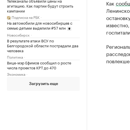
Телеканалы объявили цены на
Как
сооб
агитацию. Как партии будут строить
Ленинском
кампании
остановк
Подписка на РБК
На автомобили для новосибирцев с
известно,
семью детьми выделили ₽57 млн
госпитали
Новосибирск
В результате атаки ВСУ по
Белгородской области пострадали два
Региональ
человека
расследов
Политика
повлекше
Вице-мэр Ефимов сообщил о росте
числа проектов КРТ до 470
Экономика
Загрузить еще