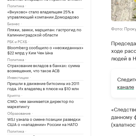
Политика
«Внуково» стало владельцем 25% в
управляющей компании Домодедово
Бизнес
Фото: Прок
Пляжи, замки, марципан: гастрогид по
Калининградской области
РБК и РСХБ
Председа
Bloomberg сообщило о «неожиданных»
ходе расс
$22 млрд у Ким Чен Ына
людей в 
Политика
Страхование вкладов в банках: сумма
возмещения, что такое АСВ
Инвестиции
Следит
Пришли в движение биткоины из 2011
канале
года. Их владелец в плюсе на $10 млн
Крипто
CMO: чем занимается директор по
маркетингу
«Следств
Образование
данному ф
WSJ узнала о смене позиции разведки
(халатнос
США о «нападении» России на НАТО
Политика