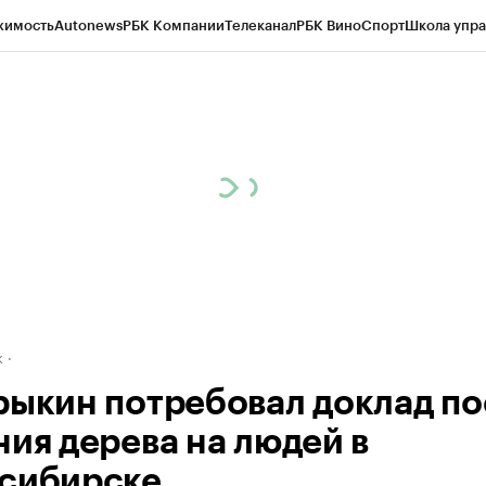
жимость
Autonews
РБК Компании
Телеканал
РБК Вино
Спорт
Школа упра
д
Стиль
Крипто
РБК Бизнес-среда
Дискуссионный клуб
Исследования
К
рагентов
Политика
Экономика
Бизнес
Технологии и медиа
Финансы
Рын
к
рыкин потребовал доклад по
ния дерева на людей в
сибирске