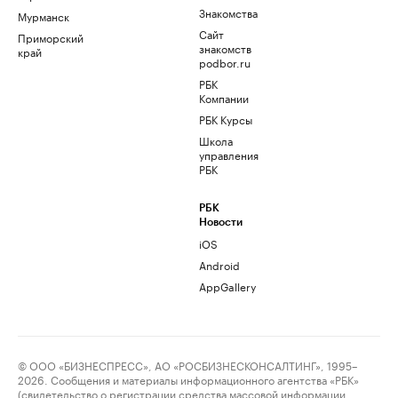
Знакомства
Мурманск
Сайт
Приморский
знакомств
край
podbor.ru
РБК
Компании
РБК Курсы
Школа
управления
РБК
РБК
Новости
iOS
Android
AppGallery
© ООО «БИЗНЕСПРЕСС», АО «РОСБИЗНЕСКОНСАЛТИНГ», 1995–
2026. Сообщения и материалы информационного агентства «РБК»
(свидетельство о регистрации средства массовой информации