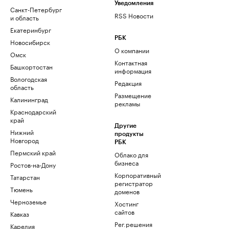
Уведомления
Санкт-Петербург
RSS Новости
и область
Екатеринбург
РБК
Новосибирск
О компании
Омск
Контактная
Башкортостан
информация
Вологодская
Редакция
область
Размещение
Калининград
рекламы
Краснодарский
край
Другие
Нижний
продукты
Новгород
РБК
Пермский край
Облако для
бизнеса
Ростов-на-Дону
Корпоративный
Татарстан
регистратор
Тюмень
доменов
Черноземье
Хостинг
сайтов
Кавказ
Рег.решения
Карелия