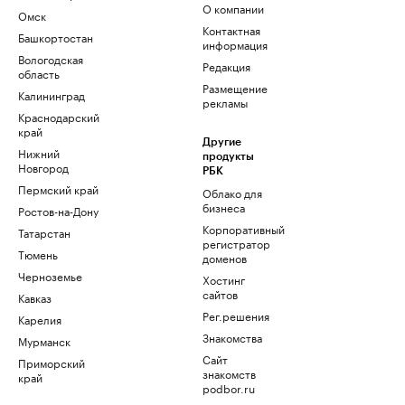
О компании
Омск
Контактная
Башкортостан
информация
Вологодская
Редакция
область
Размещение
Калининград
рекламы
Краснодарский
край
Другие
Нижний
продукты
Новгород
РБК
Пермский край
Облако для
бизнеса
Ростов-на-Дону
Корпоративный
Татарстан
регистратор
Тюмень
доменов
Черноземье
Хостинг
сайтов
Кавказ
Рег.решения
Карелия
Знакомства
Мурманск
Сайт
Приморский
знакомств
край
podbor.ru