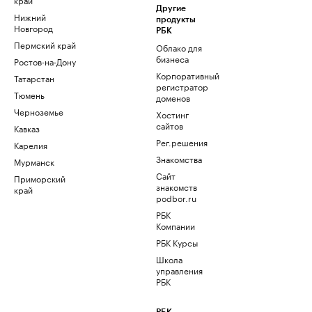
Другие
Нижний
продукты
Новгород
РБК
Пермский край
Облако для
бизнеса
Ростов-на-Дону
Корпоративный
Татарстан
регистратор
Тюмень
доменов
Черноземье
Хостинг
сайтов
Кавказ
Рег.решения
Карелия
Знакомства
Мурманск
Сайт
Приморский
знакомств
край
podbor.ru
РБК
Компании
РБК Курсы
Школа
управления
РБК