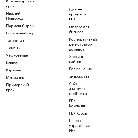
Краснодарский
край
Другие
Нижний
продукты
Новгород
РБК
Пермский край
Облако для
бизнеса
Ростов-на-Дону
Корпоративный
Татарстан
регистратор
Тюмень
доменов
Черноземье
Хостинг
сайтов
Кавказ
Рег.решения
Карелия
Знакомства
Мурманск
Сайт
Приморский
знакомств
край
podbor.ru
РБК
Компании
РБК Курсы
Школа
управления
РБК