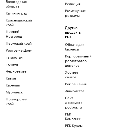
Вологодская
Редакция
область
Размещение
Калининград
рекламы
Краснодарский
край
Другие
Нижний
продукты
Новгород
РБК
Пермский край
Облако для
бизнеса
Ростов-на-Дону
Корпоративный
Татарстан
регистратор
Тюмень
доменов
Черноземье
Хостинг
сайтов
Кавказ
Рег.решения
Карелия
Знакомства
Мурманск
Сайт
Приморский
знакомств
край
podbor.ru
РБК
Компании
РБК Курсы