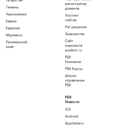
регистратор
Тюмень
доменов
Черноземье
Хостинг
сайтов
Кавказ
Рег.решения
Карелия
Знакомства
Мурманск
Сайт
Приморский
знакомств
край
podbor.ru
РБК
Компании
РБК Курсы
Школа
управления
РБК
РБК
Новости
iOS
Android
AppGallery