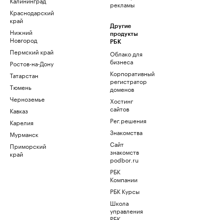
Калининград
рекламы
Краснодарский
край
Другие
Нижний
продукты
Новгород
РБК
Пермский край
Облако для
бизнеса
Ростов-на-Дону
Корпоративный
Татарстан
регистратор
Тюмень
доменов
Черноземье
Хостинг
сайтов
Кавказ
Рег.решения
Карелия
Знакомства
Мурманск
Сайт
Приморский
знакомств
край
podbor.ru
РБК
Компании
РБК Курсы
Школа
управления
РБК