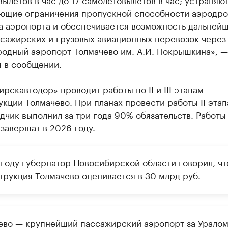
ющие ограничения пропускной способности аэродр
а аэропорта и обеспечивается возможность дальней
ссажирских и грузовых авиационных перевозок через
одный аэропорт Толмачево им. А.И. Покрышкина», —
я в сообщении.
рскавтодор» проводит работы по II и III этапам
кции Толмачево. При планах провести работы II этапа
дчик выполнил за три года 90% обязательств. Работы п
м завершат в 2026 году.
 году губернатор Новосибирской области говорил, чт
трукция Толмачево
оценивается в 30 млрд руб
.
ево — крупнейший пассажирский аэропорт за Уралом