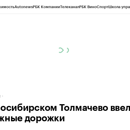
жимость
Autonews
РБК Компании
Телеканал
РБК Вино
Спорт
Школа упра
д
Стиль
Крипто
РБК Бизнес-среда
Дискуссионный клуб
Исследования
К
рагентов
Политика
Экономика
Бизнес
Технологии и медиа
Финансы
Рын
к
восибирском Толмачево вве
жные дорожки