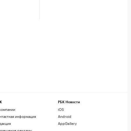
К
РБК Новости
компании
iOS
нтактная информация
Android
дакция
AppGallery
змещение рекламы