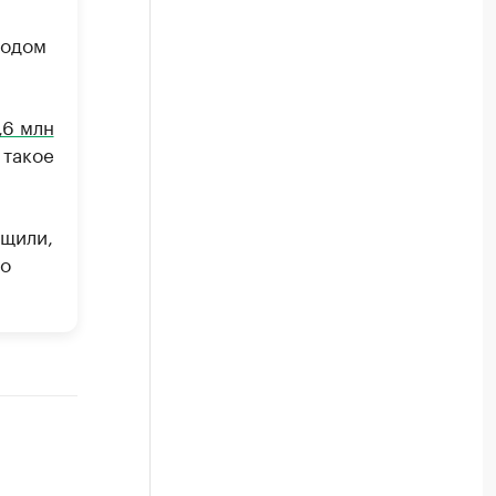
годом
,6 млн
 такое
бщили,
во