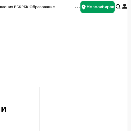
Новосибирск
вления РБК
РБК Образование
редитные рейтинги
Франшизы
Газета
ок наличной валюты
ли