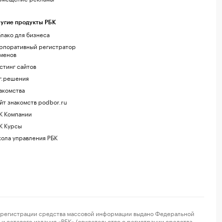
угие продукты РБК
лако для бизнеса
рпоративный регистратор
менов
стинг сайтов
г.решения
акомства
йт знакомств podbor.ru
К Компании
К Курсы
ола управления РБК
регистрации средства массовой информации выдано Федеральной
и сетевого издания «РБК» (свидетельство о регистрации средства