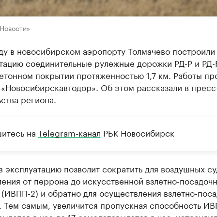
«Новости»
ду в новосибирском аэропорту Толмачево построили 
тацию соединительные рулежные дорожки РД-P и РД-
етонном покрытии протяженностью 1,7 км. Работы пр
 «Новосибирскавтодор». Об этом рассказали в пресс
ства региона.
итесь на
Telegram-канал
РБК Новосибирск
в эксплуатацию позволит сократить для воздушных су
ления от перрона до искусственной взлетно-посадоч
 (ИВПП-2) и обратно для осуществления взлетно-пос
. Тем самым, увеличится пропускная способность ИВ
ылетов в час до 17 самолетовылетов в час; устраняю