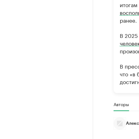
итогам
воспол
ранее.
В 2025
челове
произой
В прес
что «в
достигн
Авторы
Алекс