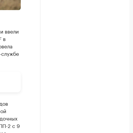
и ввели
F в
овела
-службе
дов
ной
адочных
ПП-2 с 9
тся