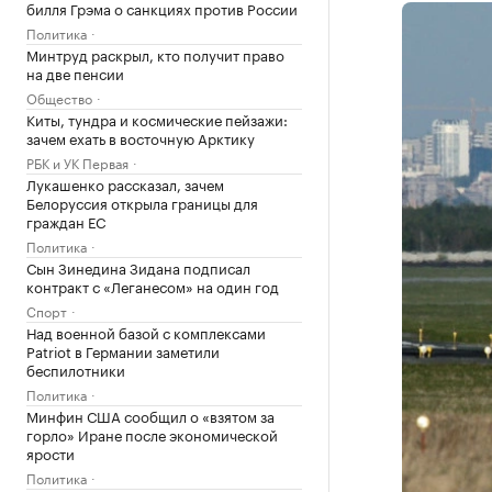
билля Грэма о санкциях против России
Политика
Минтруд раскрыл, кто получит право
на две пенсии
Общество
Киты, тундра и космические пейзажи:
зачем ехать в восточную Арктику
РБК и УК Первая
Лукашенко рассказал, зачем
Белоруссия открыла границы для
граждан ЕС
Политика
Сын Зинедина Зидана подписал
контракт с «Леганесом» на один год
Спорт
Над военной базой с комплексами
Patriot в Германии заметили
беспилотники
Политика
Минфин США сообщил о «взятом за
горло» Иране после экономической
ярости
Политика