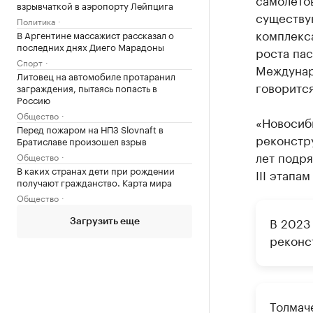
взрывчаткой в аэропорту Лейпцига
существу
Политика
комплекс
В Аргентине массажист рассказал о
последних днях Диего Марадоны
роста па
Спорт
Междунар
Литовец на автомобиле протаранил
говоритс
заграждения, пытаясь попасть в
Россию
Общество
«Новосиби
Перед пожаром на НПЗ Slovnaft в
реконстру
Братиславе произошел взрыв
лет подря
Общество
В каких странах дети при рождении
III этапа
получают гражданство. Карта мира
Общество
В 2023
Загрузить еще
реконс
Толмач