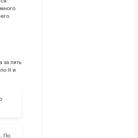
омного
шего
 за пять
о II и
о
. По