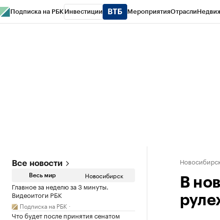
Подписка на РБК
Инвестиции
Мероприятия
Отрасли
Недви
РБК Курсы
РБК Life
Тренды
Визионеры
Национальные проекты
Горо
Спецпроекты СПб
Конференции СПб
Спецпроекты
Проверка конт
Новосибирс
Все новости
Новосибирск
Весь мир
В но
Главное за неделю за 3 минуты.
Видеоитоги РБК
руле
Подписка на РБК
Что будет после принятия сенатом