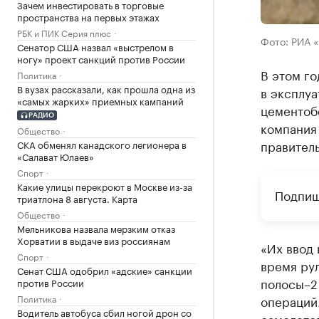
Зачем инвестировать в торговые
пространства на первых этажах
РБК и ПИК Серия плюс
Фото: РИА 
Сенатор США назвал «выстрелом в
ногу» проект санкций против России
В этом го
Политика
В вузах рассказали, как прошла одна из
в эксплуа
«самых жарких» приемных кампаний
цементоб
РАДИО
компания
Общество
правитель
СКА обменял канадского легионера в
«Салават Юлаев»
Спорт
Какие улицы перекроют в Москве из-за
Подпиш
триатлона 8 августа. Карта
Общество
Мельникова назвала мерзким отказ
Хорватии в выдаче виз россиянам
«Их ввод 
Спорт
время ру
Сенат США одобрил «адские» санкции
полосы–2
против России
Политика
операций
Водитель автобуса сбил ногой дрон со
самолетов