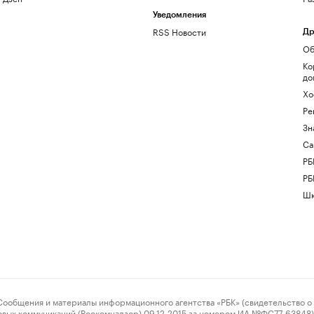
Уведомления
RSS Новости
Др
Об
Ко
до
Хо
Ре
Зн
Са
РБ
РБ
Шк
ения и материалы информационного агентства «РБК» (свидетельство о 
овых коммуникаций (Роскомнадзор) 09.12.2015 за номером ИА №ФС77-63848) 