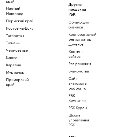
край
Другие
Нижний
продукты
Новгород
РБК
Пермский край
Облако для
бизнеса
Ростов-на-Дону
Корпоративный
Татарстан
регистратор
Тюмень
доменов
Черноземье
Хостинг
сайтов
Кавказ
Рег.решения
Карелия
Знакомства
Мурманск
Сайт
Приморский
знакомств
край
podbor.ru
РБК
Компании
РБК Курсы
Школа
управления
РБК