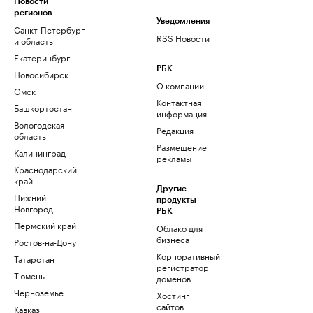
Новости
регионов
Уведомления
Санкт-Петербург
RSS Новости
и область
Екатеринбург
РБК
Новосибирск
О компании
Омск
Контактная
Башкортостан
информация
Вологодская
Редакция
область
Размещение
Калининград
рекламы
Краснодарский
край
Другие
Нижний
продукты
Новгород
РБК
Пермский край
Облако для
бизнеса
Ростов-на-Дону
Корпоративный
Татарстан
регистратор
Тюмень
доменов
Черноземье
Хостинг
сайтов
Кавказ