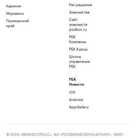
Рег.решения
Карелия
Знакомства
Мурманск
Сайт
Приморский
знакомств
край
podbor.ru
РБК
Компании
РБК Курсы
Школа
управления
РБК
РБК
Новости
iOS
Android
AppGallery
© ООО «БИЗНЕСПРЕСС», АО «РОСБИЗНЕСКОНСАЛТИНГ», 1995–