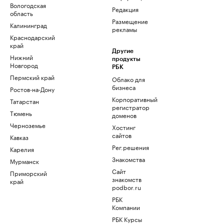
Вологодская
Редакция
область
Размещение
Калининград
рекламы
Краснодарский
край
Другие
Нижний
продукты
Новгород
РБК
Пермский край
Облако для
бизнеса
Ростов-на-Дону
Корпоративный
Татарстан
регистратор
Тюмень
доменов
Черноземье
Хостинг
сайтов
Кавказ
Рег.решения
Карелия
Знакомства
Мурманск
Сайт
Приморский
знакомств
край
podbor.ru
РБК
Компании
РБК Курсы