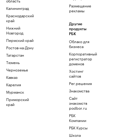
область
Размещение
Калининград
рекламы
Краснодарский
край
Другие
Нижний
продукты
Новгород
РБК
Пермский край
Облако для
бизнеса
Ростов-на-Дону
Корпоративный
Татарстан
регистратор
Тюмень
доменов
Черноземье
Хостинг
сайтов
Кавказ
Рег.решения
Карелия
Знакомства
Мурманск
Сайт
Приморский
знакомств
край
podbor.ru
РБК
Компании
РБК Курсы
Школа