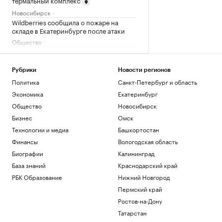
термальный комплекс
Новосибирск
Wildberries сообщила о пожаре на
складе в Екатеринбурге после атаки
Общество
Число пенсионеров в России
сократилось на 409 тыс. за год
Общество
Рубрики
Новости регионов
На въезде в Новосибирск ограничат
Политика
Санкт-Петербург и область
движение машин на 3 месяца
Экономика
Екатеринбург
Новосибирск
Общество
Новосибирск
«Защита от стресса» с доходностью от
Бизнес
Омск
40%: куда вложить дивиденды
Технологии и медиа
Башкортостан
Подписка на РБК
Соглашение о партнерстве ЕАЭС и ОАЭ
Финансы
Вологодская область
вступит в силу 6 октября
Биографии
Калининград
Политика
База знаний
Краснодарский край
РБК Образование
Нижний Новгород
Загрузить еще
Пермский край
Ростов-на-Дону
Татарстан