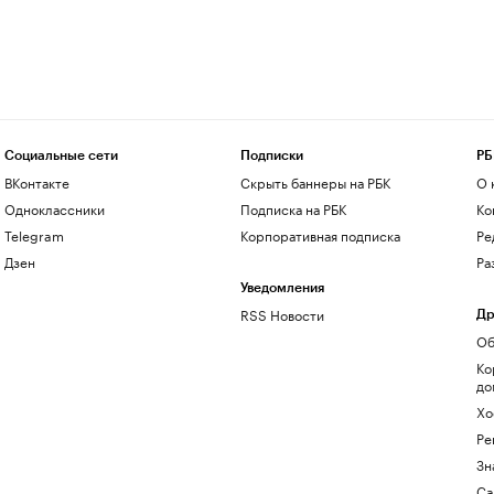
Социальные сети
Подписки
РБ
ВКонтакте
Скрыть баннеры на РБК
О 
Одноклассники
Подписка на РБК
Ко
Telegram
Корпоративная подписка
Ре
Дзен
Ра
Уведомления
RSS Новости
Др
Об
Ко
до
Хо
Ре
Зн
Са