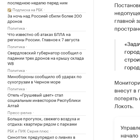
последнюю неделю перед ним
Постановк
Подписка на РБК
недопущен
За ночь над Россией сбили более 200
главной 
дронов
простран
Политика
Что известно об атаках БПЛА на
регионы России. Главное к 7 августа
«Зада
Политика
город
Свердловский губернатор сообщил о
падении трех дронов на крышу склада
строи
WB
город
Политика
Минобороны сообщило об ударах по
Мониторин
сухогрузам в Черном море
Политика
внесут в 
Отель «Грушевый цвет» стал
потерять 
социальным инвестором Республики
Локоть.
Алтай
Пресс-релиз
Больше прогулок, свежего воздуха и
отдыха: квартиры рядом с парками
Управл
РБК и ПИК Серия плюс
начало 
Синоптик предупредил о ливнях в