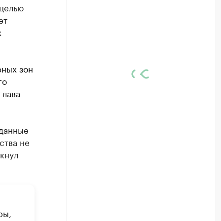
 целью
ет
х
еных зон
го
глава
 данные
ства не
ркнул
ры,