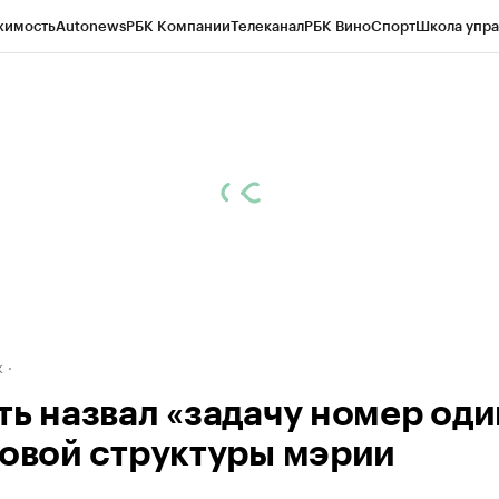
жимость
Autonews
РБК Компании
Телеканал
РБК Вино
Спорт
Школа упра
д
Стиль
Крипто
РБК Бизнес-среда
Дискуссионный клуб
Исследования
К
рагентов
Политика
Экономика
Бизнес
Технологии и медиа
Финансы
Рын
к
ть назвал «задачу номер оди
новой структуры мэрии