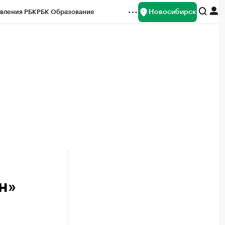
Новосибирск
вления РБК
РБК Образование
редитные рейтинги
Франшизы
Газета
ок наличной валюты
н»