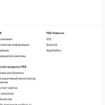
К
РБК Новости
компании
iOS
нтактная информация
Android
дакция
AppGallery
змещение рекламы
угие продукты РБК
лако для бизнеса
рпоративный регистратор
менов
стинг сайтов
г.решения
акомства
йт знакомств podbor.ru