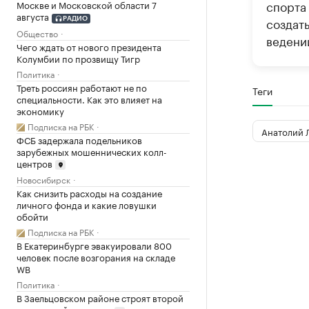
спорта
Москве и Московской области 7
августа
создать
РАДИО
Общество
ведени
Чего ждать от нового президента
Колумбии по прозвищу Тигр
Политика
Треть россиян работают не по
Теги
специальности. Как это влияет на
экономику
Подписка на РБК
Анатолий 
ФСБ задержала подельников
зарубежных мошеннических колл-
центров
Новосибирск
Как снизить расходы на создание
личного фонда и какие ловушки
обойти
Подписка на РБК
В Екатеринбурге эвакуировали 800
человек после возгорания на складе
WB
Политика
В Заельцовском районе строят второй