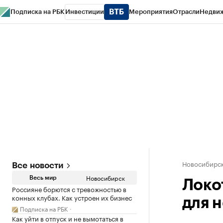
Подписка на РБК
Инвестиции
Мероприятия
Отрасли
Недви
РБК Курсы
РБК Life
Тренды
Визионеры
Национальные проекты
Горо
Спецпроекты СПб
Конференции СПб
Спецпроекты
Проверка конт
Новосибирс
Все новости
Новосибирск
Весь мир
Локо
Россияне борются с тревожностью в
конных клубах. Как устроен их бизнес
для 
Подписка на РБК
Как уйти в отпуск и не вымотаться в