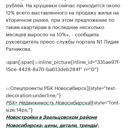
рублей. На хрущевки сейчас приходится около
12% всего выставленного на продажу жилья на
вторичном рынке, при этом предложение по
таким квартирам в последние несколько
месяцев выросло на 10%», - сообщила
руководитель пресс-службы портала N1 Лидия
Ратникова.
:span
[
:span
[:::inline_picture{inline_id="335ae97f-
15ce-4428-8a70-ba613deb284f" n="0"}
:::​Спецпроекты РБК Новосибирск]{style="text-
decoration
:underline
;"}
РБК+ Недвижимость Новосибирска
]{style="font-
size:14px;"}
Новостройки в Заельцовском районе
\
Новосибирска: цены, детали, тренды