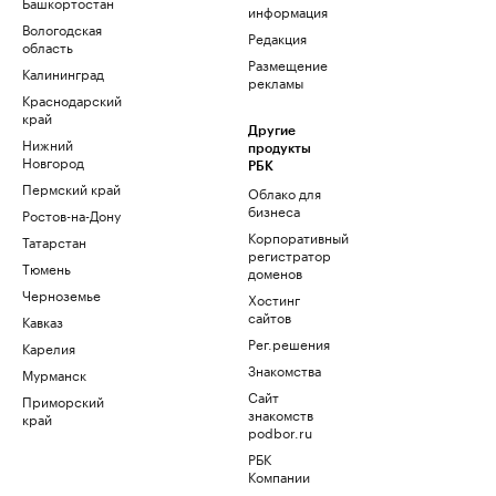
Башкортостан
информация
Вологодская
Редакция
область
Размещение
Калининград
рекламы
Краснодарский
край
Другие
Нижний
продукты
Новгород
РБК
Пермский край
Облако для
бизнеса
Ростов-на-Дону
Корпоративный
Татарстан
регистратор
Тюмень
доменов
Черноземье
Хостинг
сайтов
Кавказ
Рег.решения
Карелия
Знакомства
Мурманск
Сайт
Приморский
знакомств
край
podbor.ru
РБК
Компании