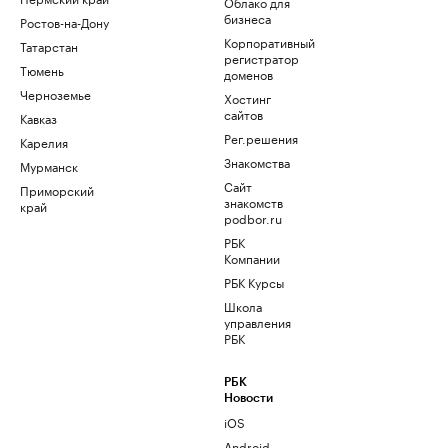
Облако для
бизнеса
Ростов-на-Дону
Корпоративный
Татарстан
регистратор
Тюмень
доменов
Черноземье
Хостинг
сайтов
Кавказ
Рег.решения
Карелия
Знакомства
Мурманск
Сайт
Приморский
знакомств
край
podbor.ru
РБК
Компании
РБК Курсы
Школа
управления
РБК
РБК
Новости
iOS
Android