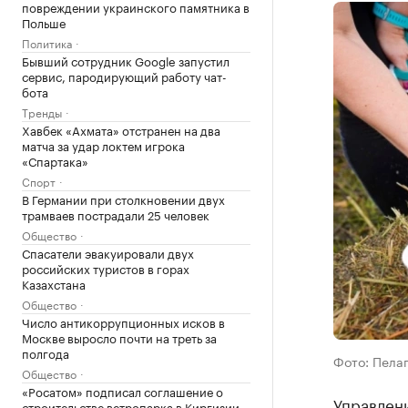
повреждении украинского памятника в
Польше
Политика
Бывший сотрудник Google запустил
сервис, пародирующий работу чат-
бота
Тренды
Хавбек «Ахмата» отстранен на два
матча за удар локтем игрока
«Спартака»
Спорт
В Германии при столкновении двух
трамваев пострадали 25 человек
Общество
Спасатели эвакуировали двух
российских туристов в горах
Казахстана
Общество
Число антикоррупционных исков в
Москве выросло почти на треть за
полгода
Фото: Пелаг
Общество
«Росатом» подписал соглашение о
Управлен
строительстве ветропарка в Киргизии