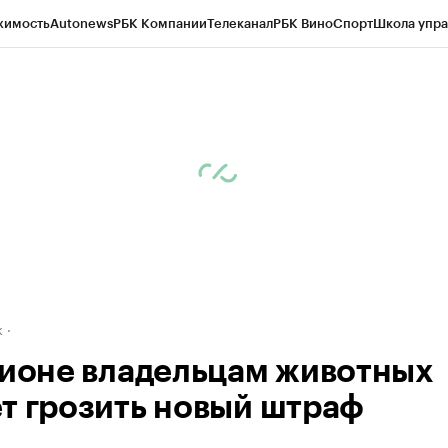
жимость
Autonews
РБК Компании
Телеканал
РБК Вино
Спорт
Школа упра
д
Стиль
Крипто
РБК Бизнес-среда
Дискуссионный клуб
Исследования
К
рагентов
Политика
Экономика
Бизнес
Технологии и медиа
Финансы
Рын
к
гионе владельцам животных
т грозить новый штраф