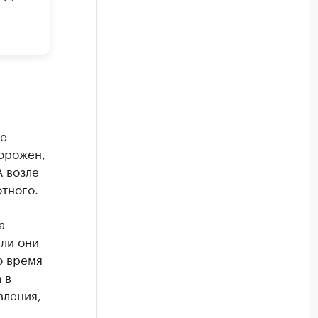
ое
горожен,
А возле
тного.
а
сли они
о время
 в
вления,