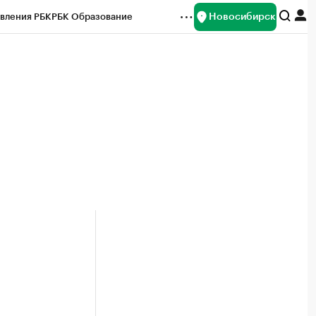
Новосибирск
вления РБК
РБК Образование
редитные рейтинги
Франшизы
Газета
ок наличной валюты