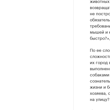
животных
возвраща
не постро
обязатель
требовани
мышей и к
быстро?»
По ее сло
сложности
их город 
выполнени
собаками 
сознатель
жизни и б
хозяева, 
на улицу?