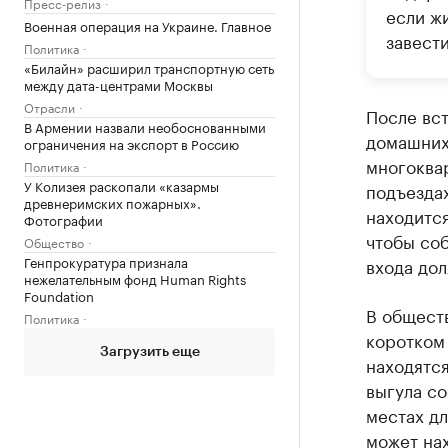
Пресс-релиз
если жи
Военная операция на Украине. Главное
завести
Политика
«Билайн» расширил транспортную сеть
между дата-центрами Москвы
Отрасли
После вст
В Армении назвали необоснованными
домашних
ограничения на экспорт в Россию
многоквар
Политика
У Колизея раскопали «казармы
подъездах
древнеримских пожарных».
находится
Фотографии
чтобы соб
Общество
Генпрокуратура признала
входа дол
нежелательным фонд Human Rights
Foundation
В обществ
Политика
коротком 
Загрузить еще
находятся
выгула со
местах д
может нах