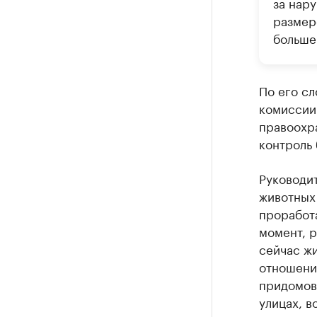
за нар
размере
больше
По его с
комиссии 
правоохр
контроль 
Руководи
животных
проработа
момент, р
сейчас жи
отношени
придомов
улицах, в