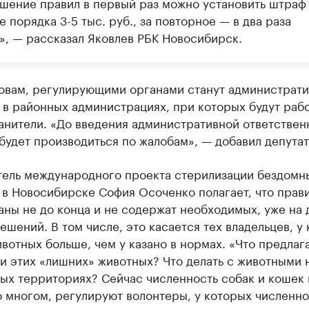
ушение правил в первый раз можно установить штраф
 порядка 3-5 тыс. руб., за повторное — в два раза
», — рассказал Яковлев РБК Новосибирск.
ловам, регулирующими органами станут администрат
в районных администрациях, при которых будут рабо
анители. «До введения административной ответствен
будет производиться по жалобам», — добавил депутат
тель международного проекта стерилизации бездомн
 в Новосибирске София Осоченко полагает, что прав
ны не до конца и не содержат необходимых, уже на
ешений. В том числе, это касается тех владельцев, у
вотных больше, чем у казано в нормах. «Что предлаг
и этих «лишних» животных? Что делать с животными 
ых территориях? Сейчас численность собак и кошек 
о многом, регулируют волонтеры, у которых численно