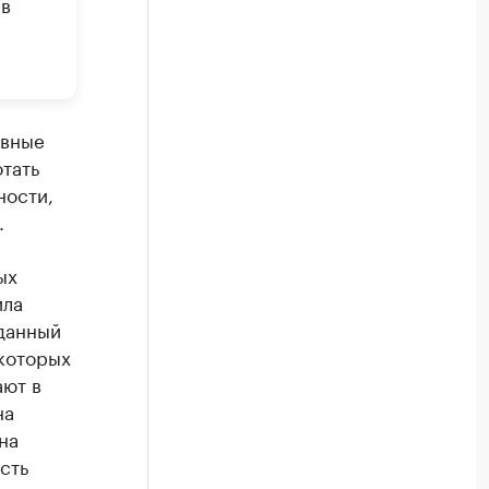
 в
ивные
тать
ности,
.
ых
ила
 данный
 которых
ают в
на
на
сть