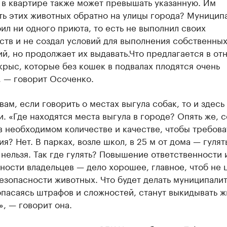
 в квартире также может превышать указанную. Им
ть этих животных обратно на улицы города? Муницип
ил ни одного приюта, то есть не выполнил своих
ств и не создал условий для выполнения собственны
й, но продолжает их выдавать.Что предлагается в о
рыс, которые без кошек в подвалах плодятся очень
, — говорит Осоченко.
вам, если говорить о местах выгула собак, то и здесь
. «Где находятся места выгула в городе? Опять же, с
в необходимом количестве и качестве, чтобы требова
я? Нет. В парках, возле школ, в 25 м от дома — гулят
нельзя. Так где гулять? Повышение ответственности 
ности владельцев — дело хорошее, главное, чтоб не 
езопасности животных. Что будет делать муниципалит
опасаясь штрафов и сложностей, станут выкидывать 
», — говорит она.