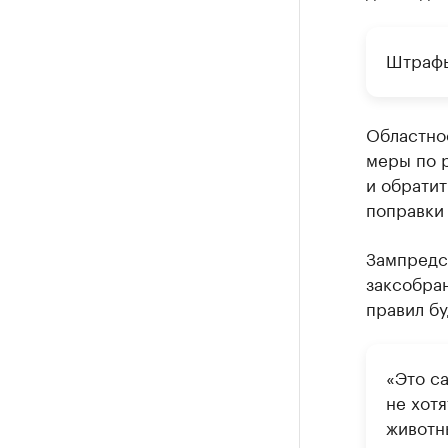
Штрафы
Областно
меры по 
и обратит
поправки
Зампредс
заксобран
правил бу
«Это са
не хот
животн