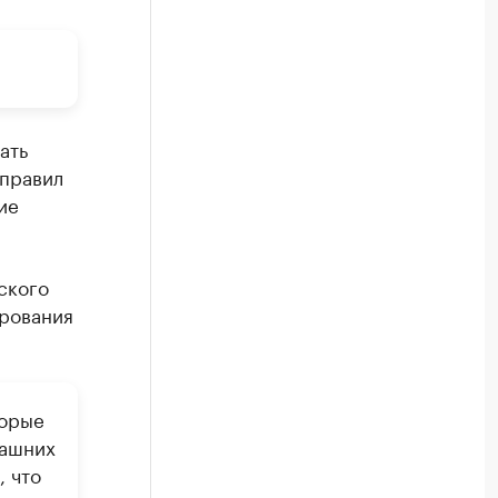
ать
 правил
ие
ского
ирования
торые
машних
, что