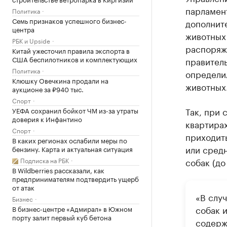
парламен
Политика
Семь признаков успешного бизнес-
дополнит
центра
животных 
РБК и Upside
распоряж
Китай ужесточил правила экспорта в
США беспилотников и комплектующих
правитель
Политика
определи
Клюшку Овечкина продали на
животных
аукционе за ₽940 тыс.
Спорт
Так, при 
УЕФА сохранил бойкот ЧМ из-за утраты
доверия к Инфантино
квартирах
Спорт
приходить
В каких регионах ослабили меры по
или средн
бензину. Карта и актуальная ситуация
Подписка на РБК
собак (до
В Wildberries рассказали, как
предпринимателям подтвердить ущерб
от атак
«В случ
Бизнес
собак 
В бизнес-центре «Адмирал» в Южном
порту залит первый куб бетона
содерж