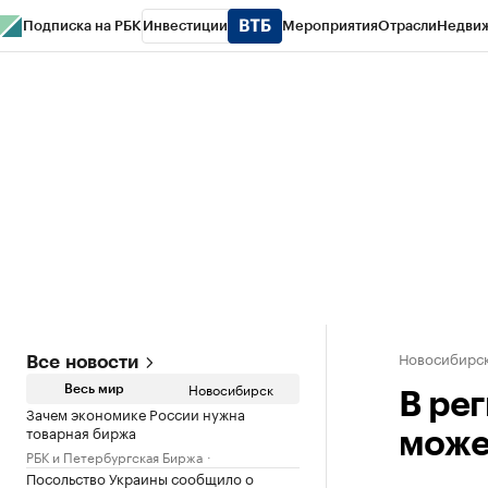
Подписка на РБК
Инвестиции
Мероприятия
Отрасли
Недви
РБК Курсы
РБК Life
Тренды
Визионеры
Национальные проекты
Горо
Спецпроекты СПб
Конференции СПб
Спецпроекты
Проверка конт
Новосибирс
Все новости
Новосибирск
Весь мир
В ре
Зачем экономике России нужна
товарная биржа
може
РБК и Петербургская Биржа
Посольство Украины сообщило о