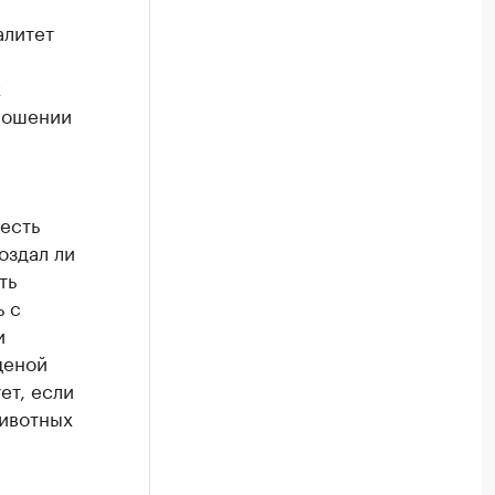
алитет
х
тношении
 есть
оздал ли
ть
ь с
и
ценой
ет, если
животных