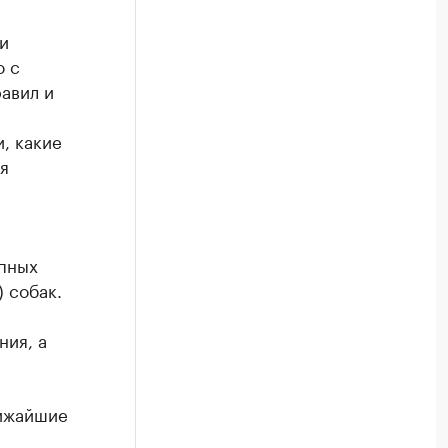
и
ю с
авил и
, какие
я
упных
) собак.
ния, а
лижайшие