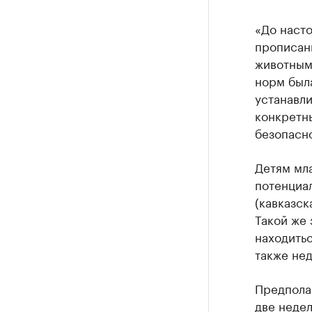
«До наст
прописан
животным
норм был
устанавли
конкретн
безопасн
Детям мла
потенциал
(кавказск
Такой же 
находитьс
также не
Предпола
две недел