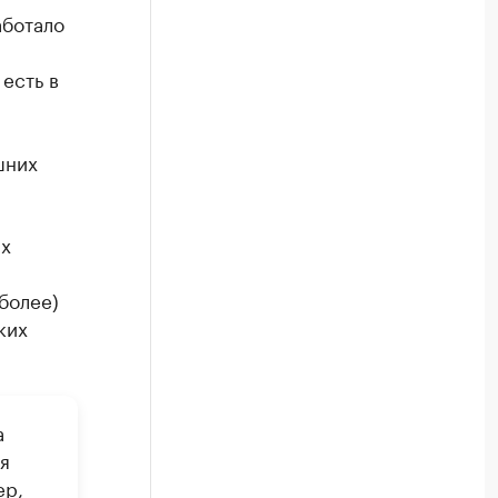
аботало
есть в
шних
ых
более)
ких
а
я
ер,