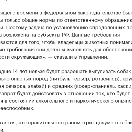
оящего времени в федеральном законодательстве был
ы только общие нормы по ответственному обращени
и. Поэтому задача по установлению определенных пр
а возложена на субъекты РФ. Данные требования
ваются для того, чтобы владельцы животных понимали
ые требования они должны выполнять для обеспечени
ости окружающих», — сказали в Управлении.
дше 14 лет нельзя будет разрешать выгуливать собак
ьно опасных пород (питбуль-терьер, ротвейлер), кр
ая овчарка, алабай) и средних (кокер-спаниель, хаски
запрет будет действовать в отношении тех, кто будет
я в состоянии алкогольного и наркотического опьяне
дееспособных.
гается, что правительство рассмотрит документ в б
и.