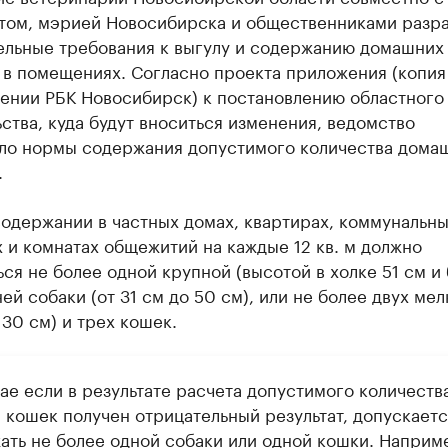
том, мэрией Новосибирска и общественниками разр
ельные требования к выгулу и содержанию домашних
в помещениях. Согласно проекта приложения (копия 
ении РБК Новосибирск) к постановлению областного
ства, куда будут вноситься изменения, ведомство
ло нормы содержания допустимого количества дома
.
содержании в частных домах, квартирах, коммунальн
 и комнатах общежитий на каждые 12 кв. м должно
ся не более одной крупной (высотой в холке 51 см и 
ей собаки (от 31 см до 50 см), или не более двух мел
 30 см) и трех кошек.
ае если в результате расчета допустимого количеств
и кошек получен отрицательный результат, допускаетс
ать не более одной собаки или одной кошки. Наприм