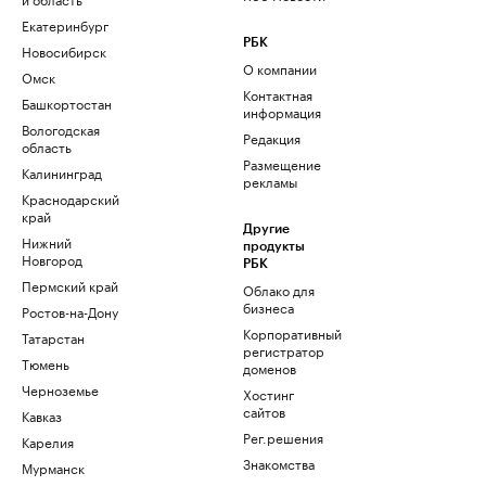
Екатеринбург
РБК
Новосибирск
О компании
Омск
Контактная
Башкортостан
информация
Вологодская
Редакция
область
Размещение
Калининград
рекламы
Краснодарский
край
Другие
Нижний
продукты
Новгород
РБК
Пермский край
Облако для
бизнеса
Ростов-на-Дону
Корпоративный
Татарстан
регистратор
Тюмень
доменов
Черноземье
Хостинг
сайтов
Кавказ
Рег.решения
Карелия
Знакомства
Мурманск