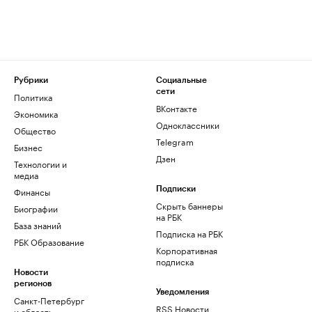
Рубрики
Социальные
сети
Политика
ВКонтакте
Экономика
Одноклассники
Общество
Telegram
Бизнес
Дзен
Технологии и
медиа
Финансы
Подписки
Скрыть баннеры
Биографии
на РБК
База знаний
Подписка на РБК
РБК Образование
Корпоративная
подписка
Новости
регионов
Уведомления
Санкт-Петербург
RSS Новости
и область