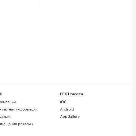
К
РБК Новости
компании
iOS
нтактная информация
Android
дакция
AppGallery
змещение рекламы