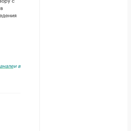
вору с
 в
едения
анале
и в