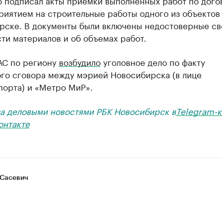
о подписал акты приемки выполненных работ по дого
иятием на строительные работы одного из объектов
рске. В документы были включены недостоверные св
ти материалов и об объемах работ.
АС по региону
возбудило
уголовное дело по факту
ого сговора между мэрией Новосибирска (в лице
порта) и «Метро МиР».
за деловыми новостями РБК Новосибирск в
Telegram-к
онтакте
Сасевич