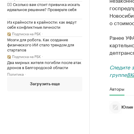
незаконн
✍🏻 Сколько вам стоит привычка искать
госпредпр
идеальное решение? Проверьте себя
Новосиби
Из крайности в крайности: как ведут
о стоимос
себя конфликтные личности
Подписка на РБК
Ранее УФ
Мозги для робота. Как создание
картельн
физического ИИ стало трендом для
стартапов
дептранс
Подписка на РБК
Два мирных жителя погибли после атак
Следите 
дронов в Белгородской области
группе
ВК
Политика
Загрузить еще
Авторы
Юлия 