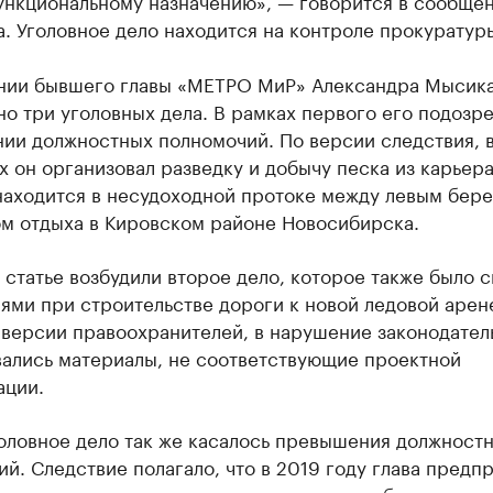
ункциональному назначению», — говорится в сообще
. Уголовное дело находится на контроле прокуратур
нии бывшего главы «МЕТРО МиР» Александра Мысик
о три уголовных дела. В рамках первого его подозре
ии должностных полномочий. По версии следствия, в
х он организовал разведку и добычу песка из карьера
находится в несудоходной протоке между левым бер
ом отдыха в Кировском районе Новосибирска.
 статье возбудили второе дело, которое также было с
ми при строительстве дороги к новой ледовой арене
 версии правоохранителей, в нарушение законодател
вались материалы, не соответствующие проектной
ации.
головное дело так же касалось превышения должност
й. Следствие полагало, что в 2019 году глава предп