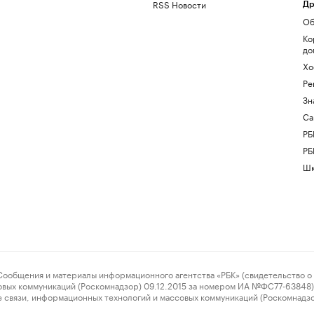
RSS Новости
Др
Об
Ко
до
Хо
Ре
Зн
Са
РБ
РБ
Шк
ения и материалы информационного агентства «РБК» (свидетельство о 
овых коммуникаций (Роскомнадзор) 09.12.2015 за номером ИА №ФС77-63848) 
 связи, информационных технологий и массовых коммуникаций (Роскомнадз