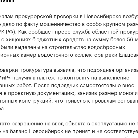
иалам прокурорской проверки в Новосибирске возб
 дело по факту мошенничество в особо крупном разм
 УК РФ). Как сообщает пресс-служба областной проку
 о хищениях бюджетных средств на сумму более 56 м
 были выделены на строительство водосбросных
ионных камер водосточного коллектора реки Ельцовк
оверки прокуратура выявила, что подрядная организ
иР» получила платеж по контракту на выполнение
анных работ. После подрядчик самостоятельно внес
я в проектную документацию, занизив размер монол
онных конструкций, что привело к провалам основа
а.
тате разрешение на ввод объекта в эксплуатацию не 
 на баланс Новосибирск не принят и не соответствуе