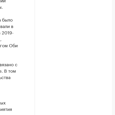
нии
ы.
а было
вали в
 2019-
,
егом Оби
вязано с
. В том
ьства
ных
риятия