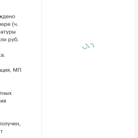
уждено
ере (ч.
ратуры
лн руб.
а.
ация, МП
итных
ния
получен,
т