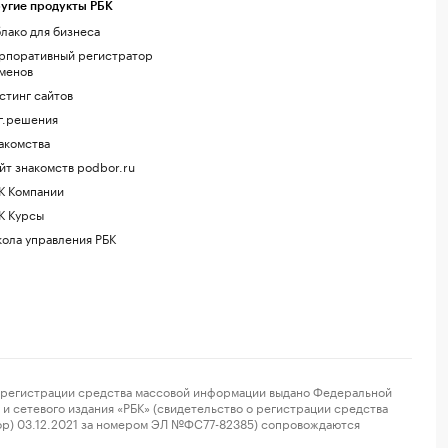
угие продукты РБК
лако для бизнеса
рпоративный регистратор
менов
стинг сайтов
г.решения
акомства
йт знакомств podbor.ru
К Компании
К Курсы
ола управления РБК
регистрации средства массовой информации выдано Федеральной
и сетевого издания «РБК» (свидетельство о регистрации средства
ор) 03.12.2021 за номером ЭЛ №ФС77-82385) сопровождаются