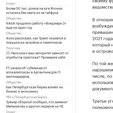
своему ф
Спорт
ведомства
Более 50 тыс. домов на юге Японии
остались без света из-за тайфуна
Общество
В отноше
NASA продлило работу «Вояджера-2»
возбужден
еще на один год
превышен
Общество
2021 года
Axios рассказал, как Трамп оказался в
ловушке из-за войны и памятников
который 
Политика
и остров
✍🏻 Насколько ваш авторитет зависит от
атрибутов престижа? Проверьте себя
По той же
FT узнала об «убежище от
нарушения
апокалипсиса» в Аргентине для IT-
числе, по
миллиардеров
использо
Общество
Как Петербургская биржа влияет на
документ
бизнес и экономику
РБК и Петербургская Биржа
Третье у
Тренер сборной сообщил, кто заменит
Мельникову и других лидеров на ЧЕ
полномочи
Спорт