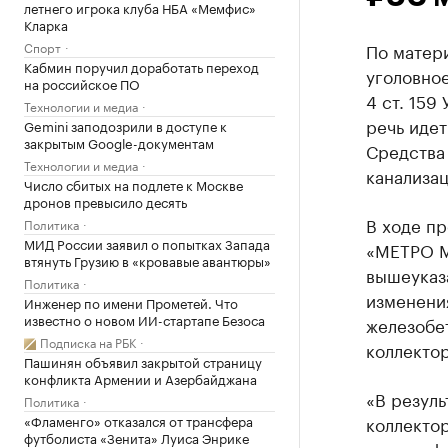
летнего игрока клуба НБА «Мемфис»
Кларка
Спорт
По матер
Кабмин поручил доработать переход
уголовное
на российское ПО
4 ст. 159
Технологии и медиа
речь идет
Gemini заподозрили в доступе к
закрытым Google-документам
Средства
Технологии и медиа
канализац
Число сбитых на подлете к Москве
дронов превысило десять
В ходе пр
Политика
МИД России заявил о попытках Запада
«МЕТРО М
втянуть Грузию в «кровавые авантюры»
вышеуказ
Политика
изменени
Инженер по имени Прометей. Что
известно о новом ИИ-стартапе Безоса
железобет
Подписка на РБК
коллектор
Пашинян объявил закрытой страницу
конфликта Армении и Азербайджана
«В резуль
Политика
«Фламенго» отказался от трансфера
коллектор
футболиста «Зенита» Луиса Энрике