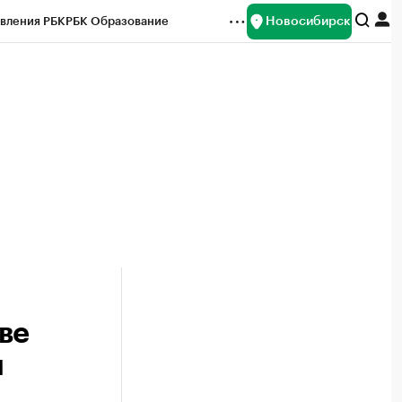
Новосибирск
вления РБК
РБК Образование
редитные рейтинги
Франшизы
Газета
ок наличной валюты
ве
и