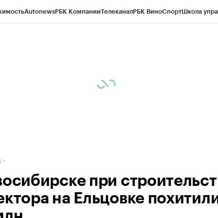
жимость
Autonews
РБК Компании
Телеканал
РБК Вино
Спорт
Школа упра
д
Стиль
Крипто
РБК Бизнес-среда
Дискуссионный клуб
Исследования
К
рагентов
Политика
Экономика
Бизнес
Технологии и медиа
Финансы
Рын
к
восибирске при строительст
ектора на Ельцовке похитил
млн