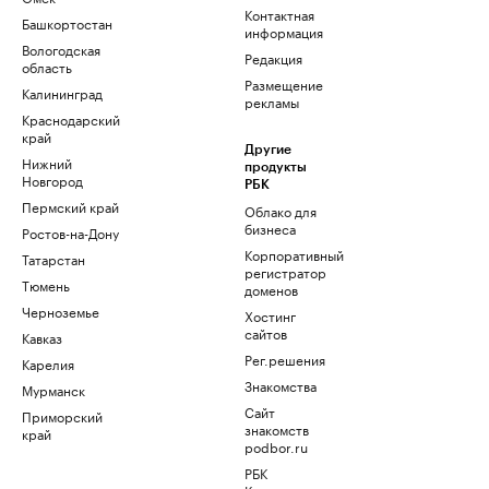
Контактная
Башкортостан
информация
Вологодская
Редакция
область
Размещение
Калининград
рекламы
Краснодарский
край
Другие
Нижний
продукты
Новгород
РБК
Пермский край
Облако для
бизнеса
Ростов-на-Дону
Корпоративный
Татарстан
регистратор
Тюмень
доменов
Черноземье
Хостинг
сайтов
Кавказ
Рег.решения
Карелия
Знакомства
Мурманск
Сайт
Приморский
знакомств
край
podbor.ru
РБК