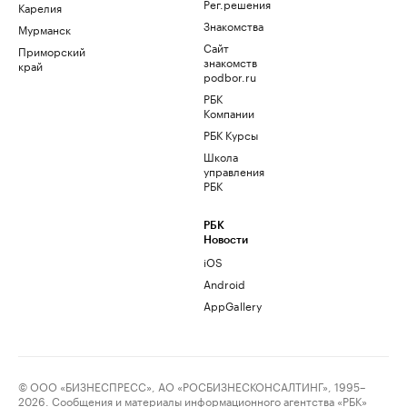
Рег.решения
Карелия
Знакомства
Мурманск
Сайт
Приморский
знакомств
край
podbor.ru
РБК
Компании
РБК Курсы
Школа
управления
РБК
РБК
Новости
iOS
Android
AppGallery
© ООО «БИЗНЕСПРЕСС», АО «РОСБИЗНЕСКОНСАЛТИНГ», 1995–
2026. Сообщения и материалы информационного агентства «РБК»