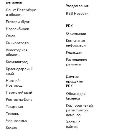
регионов
Уведомления
Санкт-Петербург
RSS Новости
и область
Екатеринбург
РБК
Новосибирск
О компании
Омск
Контактная
Башкортостан
информация
Вологодская
Редакция
область
Размещение
Калининград
рекламы
Краснодарский
край
Другие
Нижний
продукты
Новгород
РБК
Пермский край
Облако для
бизнеса
Ростов-на-Дону
Корпоративный
Татарстан
регистратор
Тюмень
доменов
Черноземье
Хостинг
сайтов
Кавказ