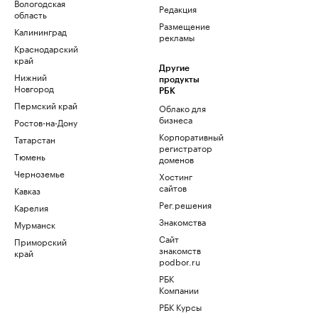
Вологодская
Редакция
область
Размещение
Калининград
рекламы
Краснодарский
край
Другие
Нижний
продукты
Новгород
РБК
Пермский край
Облако для
бизнеса
Ростов-на-Дону
Корпоративный
Татарстан
регистратор
Тюмень
доменов
Черноземье
Хостинг
сайтов
Кавказ
Рег.решения
Карелия
Знакомства
Мурманск
Сайт
Приморский
знакомств
край
podbor.ru
РБК
Компании
РБК Курсы