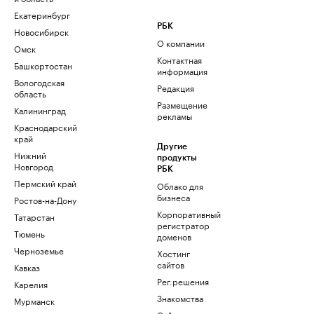
Екатеринбург
РБК
Новосибирск
О компании
Омск
Контактная
Башкортостан
информация
Вологодская
Редакция
область
Размещение
Калининград
рекламы
Краснодарский
край
Другие
Нижний
продукты
Новгород
РБК
Пермский край
Облако для
бизнеса
Ростов-на-Дону
Корпоративный
Татарстан
регистратор
Тюмень
доменов
Черноземье
Хостинг
сайтов
Кавказ
Рег.решения
Карелия
Знакомства
Мурманск