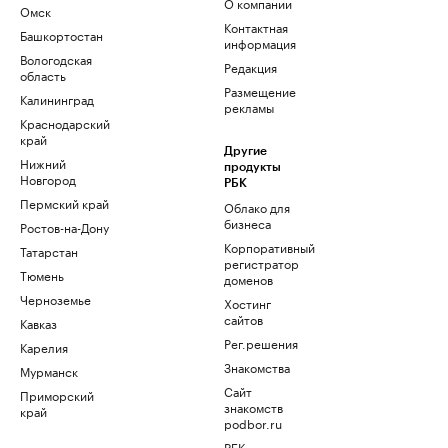
О компании
Омск
Контактная
Башкортостан
информация
Вологодская
Редакция
область
Размещение
Калининград
рекламы
Краснодарский
край
Другие
Нижний
продукты
Новгород
РБК
Пермский край
Облако для
бизнеса
Ростов-на-Дону
Корпоративный
Татарстан
регистратор
Тюмень
доменов
Черноземье
Хостинг
сайтов
Кавказ
Рег.решения
Карелия
Знакомства
Мурманск
Сайт
Приморский
знакомств
край
podbor.ru
РБК