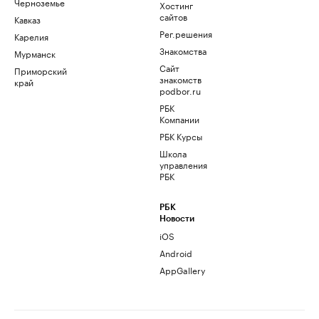
Черноземье
Хостинг
сайтов
Кавказ
Рег.решения
Карелия
Знакомства
Мурманск
Сайт
Приморский
знакомств
край
podbor.ru
РБК
Компании
РБК Курсы
Школа
управления
РБК
РБК
Новости
iOS
Android
AppGallery