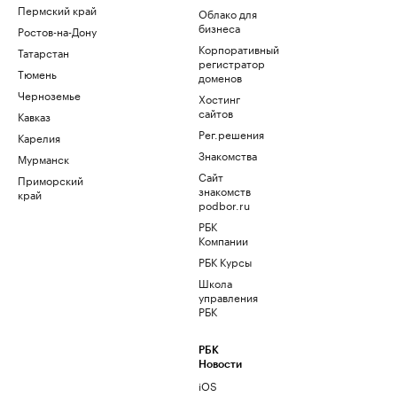
Пермский край
Облако для
бизнеса
Ростов-на-Дону
Корпоративный
Татарстан
регистратор
Тюмень
доменов
Черноземье
Хостинг
сайтов
Кавказ
Рег.решения
Карелия
Знакомства
Мурманск
Сайт
Приморский
знакомств
край
podbor.ru
РБК
Компании
РБК Курсы
Школа
управления
РБК
РБК
Новости
iOS