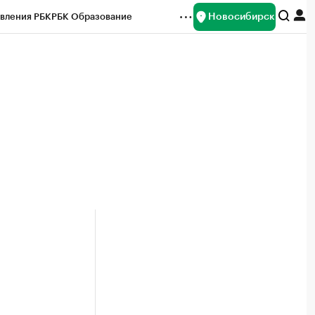
Новосибирск
вления РБК
РБК Образование
редитные рейтинги
Франшизы
Газета
ок наличной валюты