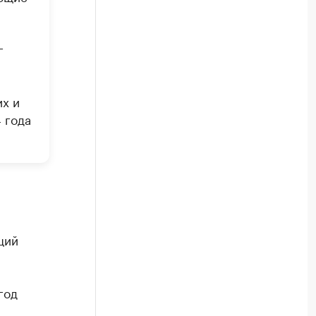
г
их и
 года
щий
год