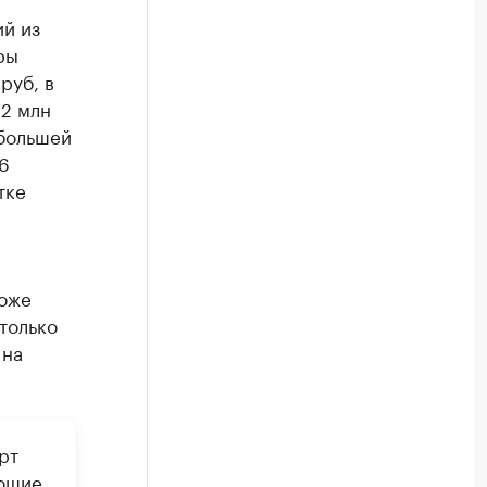
й из
ры
руб, в
,2 млн
ибольшей
6
тке
ложе
только
 на
рт
еющие