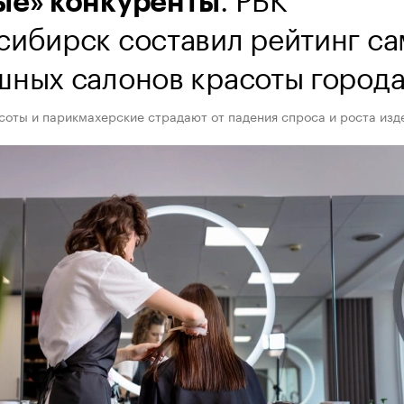
ые» конкуренты
сибирск составил рейтинг с
шных салонов красоты город
соты и парикмахерские страдают от падения спроса и роста изд