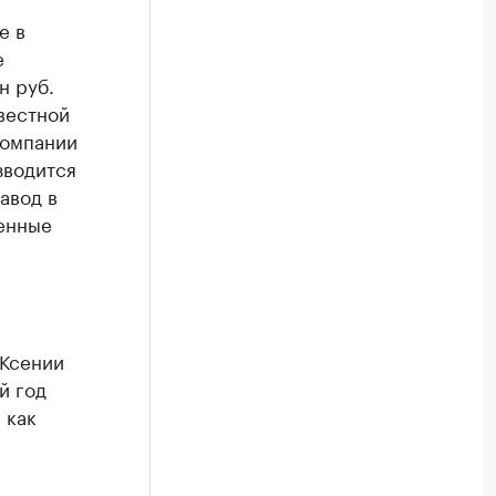
е в
е
н руб.
вестной
компании
зводится
авод в
енные
 Ксении
й год
 как