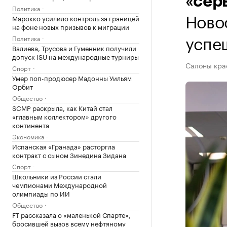
«сер
Политика
Ново
Марокко усилило контроль за границей
на фоне новых призывов к миграции
успе
Политика
Валиева, Трусова и Гуменник получили
допуск ISU на международные турниры
Салоны кра
Спорт
Умер поп-продюсер Мадонны Уильям
Орбит
Общество
SCMP раскрыла, как Китай стал
«главным коллектором» другого
континента
Экономика
Испанская «Гранада» расторгла
контракт с сыном Зинедина Зидана
Спорт
Школьники из России стали
чемпионами Международной
олимпиады по ИИ
Общество
FT рассказала о «маленькой Спарте»,
бросившей вызов всему нефтяному