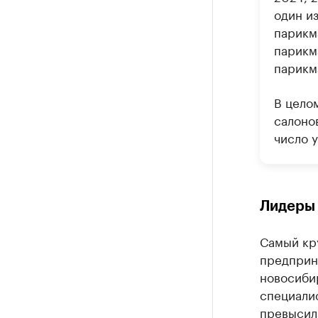
один и
парикм
парикм
парикм
В цело
салонов
число 
Лидеры 
Самый кр
предприн
новосиби
специалис
превысила