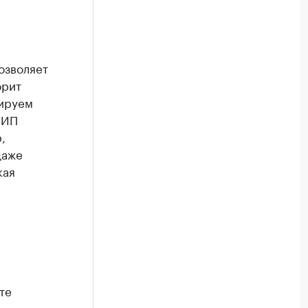
озволяет
орит
сируем
 ИП
,
даже
кая
те