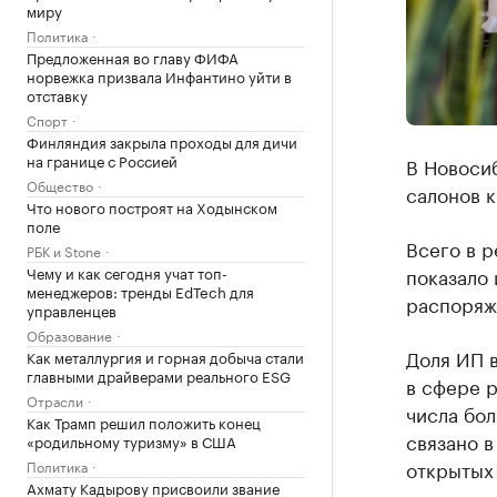
миру
Политика
Предложенная во главу ФИФА
норвежка призвала Инфантино уйти в
отставку
Спорт
Финляндия закрыла проходы для дичи
на границе с Россией
В Новоси
Общество
салонов к
Что нового построят на Ходынском
поле
Всего в р
РБК и Stone
Чему и как сегодня учат топ-
показало 
менеджеров: тренды EdTech для
распоряж
управленцев
Образование
Доля ИП в
Как металлургия и горная добыча стали
главными драйверами реального ESG
в сфере 
Отрасли
числа бол
Как Трамп решил положить конец
связано в
«родильному туризму» в США
открытых
Политика
Ахмату Кадырову присвоили звание