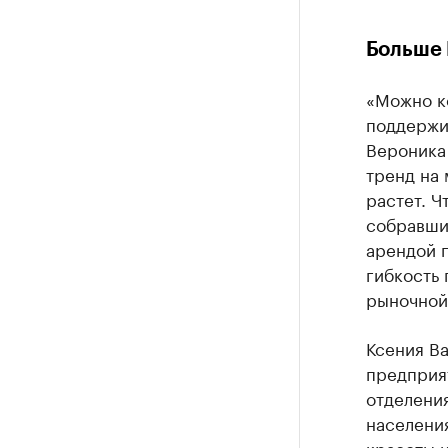
Больше 
«Можно ко
поддержив
Вероника
тренд на 
растет. Ч
собравши
арендой п
гибкость 
рыночной
Ксения Ва
предприя
отделения
населения
красоты и