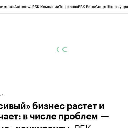
жимость
Autonews
РБК Компании
Телеканал
РБК Вино
Спорт
Школа упра
д
Стиль
Крипто
РБК Бизнес-среда
Дискуссионный клуб
Исследования
К
рагентов
Политика
Экономика
Бизнес
Технологии и медиа
Финансы
Рын
к
сивый» бизнес растет и
чает: в числе проблем —
. РБК