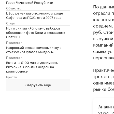
Героя Чеченской Республики
По данным
Общество
отрасли 
L'Equipe узнала о возможном уходе
Сафонова из ПСЖ летом 2027 года
красоты в
Спорт
среднем, 
Иск о снятии «Яблока» с выборов
руб. Стои
обосновали фото Бони и «вокзалом»
ChatGPT
выручкой 
Политика
компаний 
Навроцкий связал помощь Киеву с
самых ус
отказом «от флагов Бандеры»
персонала
Политика
Взлом на $100 млн и уязвимость
биткоина. События недели на
Практичес
крипторынке
трех лет,
Крипто
одна имее
Загрузить еще
рынке бол
Аналит
2024, 