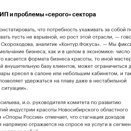
ИП и проблемы «серого» сектора
нстатировать, что потребность ухаживать за собой п
ать пусть не взрывной, но рост этой отрасли, — гов
 Скороходова, аналитик «Контур.Фокуса». — Мы фик
мельчание бизнеса, как и в целом в экономике: число
то касается формата бизнеса красоты, то иной мастер
й внушительную базу клиентов, может ограничиться 
ары кресел в салоне или небольшим кабинетом, и та
позволяет удержаться на плаву даже в нестабильной
 ситуации».
сильева, и.о. руководителя комитета по развитию
тий индустрии красоты Новосибирского областного
 «Опоры России» отмечает, что стагнация доходов
 напрямую отражается на спросе на услуги в сегмен
 ухода за собой.