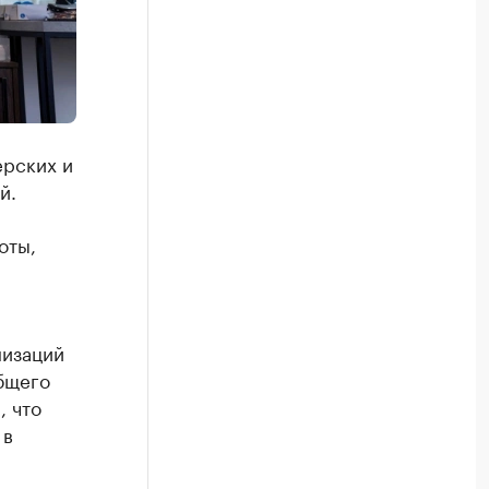
ерских и
й.
оты,
низаций
бщего
, что
 в