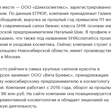
м месте — ООО «Шиккосметикс», зарегистрированно
вом. По данным ЕГРЮЛ, компания принадлежит Галин
бодцевой, выручка за прошлый год превысила 111 мл
й современный салон бизнес-класса SHIK основан из
рской предпринимателем Натальей Шик. В профиле 
указано, что также под названием SHIKcosmetics прои
ная и уходовая косметика. Сейчас компания строит з
Кольцово Новосибирской области, имеет производств
 в Москве.
сто рейтинга самых крупных салонов красоты в
рске занимает ООО «Вита Бревис», принадлежащее
му новосибирскому предпринимателю и косметологу
й. Компания работает с 2016 года, оборот за прошлы
96 млн руб. На сайте компании она позиционируется
ревентивной косметологии и обладает лицензией на
кую деятельность.