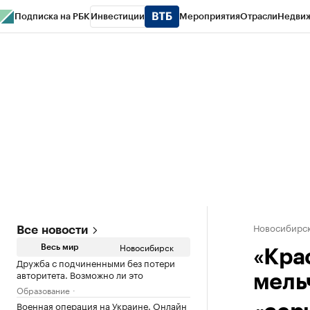
Подписка на РБК
Инвестиции
Мероприятия
Отрасли
Недви
РБК Курсы
РБК Life
Тренды
Визионеры
Национальные проекты
Горо
Спецпроекты СПб
Конференции СПб
Спецпроекты
Проверка конт
Новосибирс
Все новости
Новосибирск
Весь мир
«Кра
Дружба с подчиненными без потери
авторитета. Возможно ли это
мель
Образование
Военная операция на Украине. Онлайн