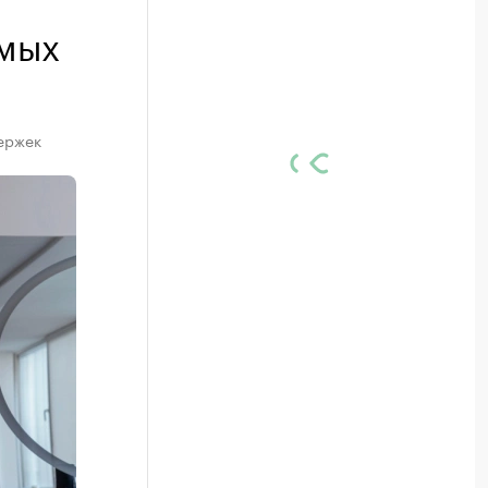
амых
а
ержек