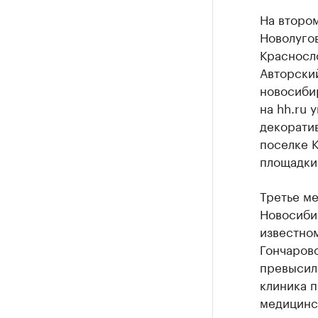
На второ
Новолуго
Красносло
Авторски
новосиби
на hh.ru 
декоратив
поселке 
площадки
Третье ме
Новосиби
известно
Гончарово
превысил 
клиника п
медицинс