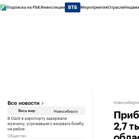
Подписка на РБК
Инвестиции
Мероприятия
Отрасли
Недви
РБК Курсы
РБК Life
Тренды
Визионеры
Национальные проекты
Горо
Спецпроекты СПб
Конференции СПб
Спецпроекты
Проверка конт
Новосибирс
Все новости
Новосибирск
Весь мир
Приб
В США в аэропорту задержали
мужчину, угрожавшего взорвать бомбу
2,7 
на рейсе
Общество
обла