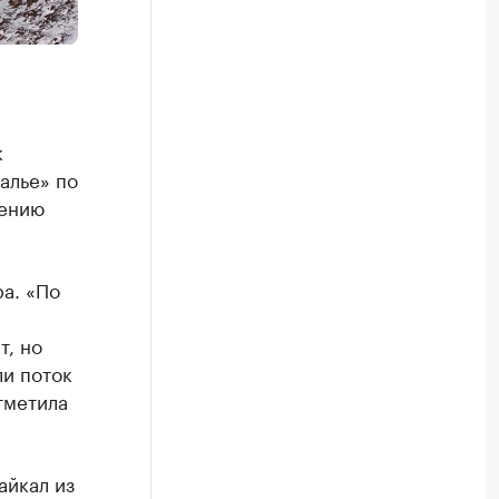
и
к
алье» по
щению
ра. «По
т, но
ли поток
тметила
айкал из