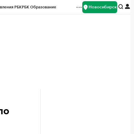
Новосибирск
вления РБК
РБК Образование
редитные рейтинги
Франшизы
Газета
ок наличной валюты
ло