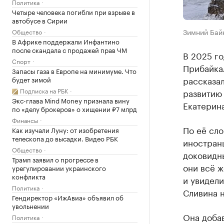
Политика
Четыре человека погибли при взрыве в
автобусе в Сирии
Зимний Байк
Общество
В Африке поддержали Инфантино
после скандала с продажей прав ЧМ
В 2025 го
Спорт
Прибайка
Запасы газа в Европе на минимуме. Что
рассказа
будет зимой
Подписка на РБК
развитию
Экс-глава Mind Money признала вину
Екатерина
по «делу брокеров» о хищении ₽7 млрд
Финансы
По её сло
Как изучали Луну: от изобретения
телескопа до высадки. Видео РБК
иностранц
Общество
доковидны
Трамп заявил о прогрессе в
они всё ж
урегулировании украинского
конфликта
и увидели
Политика
Сливина н
Гендиректор «ИжАвиа» объявил об
увольнении
Она добав
Политика