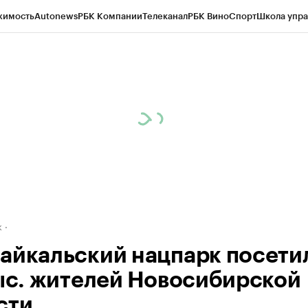
жимость
Autonews
РБК Компании
Телеканал
РБК Вино
Спорт
Школа упра
д
Стиль
Крипто
РБК Бизнес-среда
Дискуссионный клуб
Исследования
К
рагентов
Политика
Экономика
Бизнес
Технологии и медиа
Финансы
Рын
к
айкальский нацпарк посети
тыс. жителей Новосибирской
сти