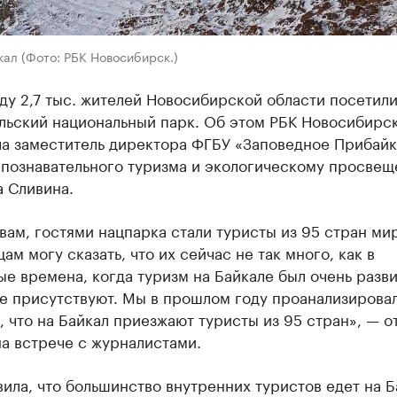
ал (Фото: РБК Новосибирск.)
ду 2,7 тыс. жителей Новосибирской области посетил
льский национальный парк. Об этом РБК Новосибирс
ла заместитель директора ФГБУ «Заповедное Прибайк
 познавательного туризма и экологическому просве
 Сливина.
вам, гостями нацпарка стали туристы из 95 стран ми
ам могу сказать, что их сейчас не так много, как в
е времена, когда туризм на Байкале был очень разви
е присутствуют. Мы в прошлом году проанализирова
, что на Байкал приезжают туристы из 95 стран», — о
а встрече с журналистами.
ила, что большинство внутренних туристов едет на Б