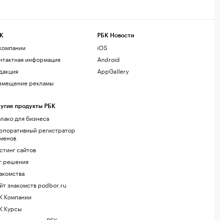
К
РБК Новости
компании
iOS
нтактная информация
Android
дакция
AppGallery
змещение рекламы
угие продукты РБК
лако для бизнеса
рпоративный регистратор
менов
стинг сайтов
г.решения
акомства
йт знакомств podbor.ru
К Компании
К Курсы
ола управления РБК