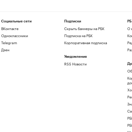
Социальные сети
Подписки
РБ
ВКонтакте
Скрыть баннеры на РБК
О 
Одноклассники
Подписка на РБК
Ко
Telegram
Корпоративная подписка
Ре
Дзен
Ра
Уведомления
RSS Новости
Др
Об
Ко
до
Хо
Ре
Зн
Са
РБ
РБ
Шк