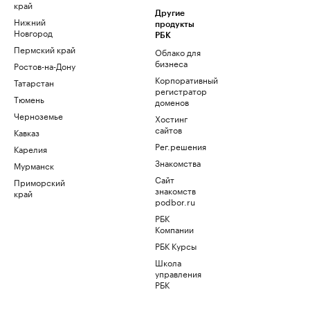
край
Другие
Нижний
продукты
Новгород
РБК
Пермский край
Облако для
бизнеса
Ростов-на-Дону
Корпоративный
Татарстан
регистратор
Тюмень
доменов
Черноземье
Хостинг
сайтов
Кавказ
Рег.решения
Карелия
Знакомства
Мурманск
Сайт
Приморский
знакомств
край
podbor.ru
РБК
Компании
РБК Курсы
Школа
управления
РБК